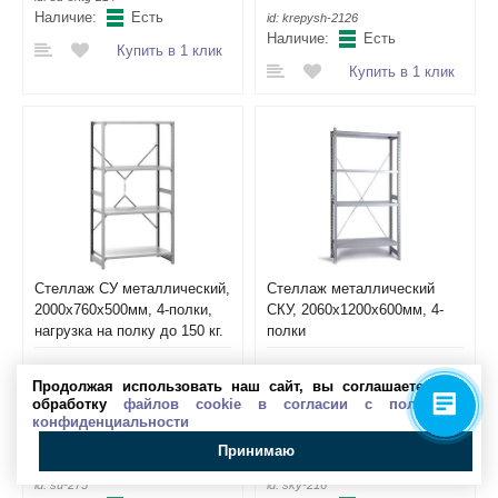
Наличие:
Есть
id:
krepysh-2126
Наличие:
Есть
Купить в 1 клик
Купить в 1 клик
Стеллаж СУ металлический,
Стеллаж металлический
2000х760х500мм, 4-полки,
СКУ, 2060х1200х600мм, 4-
нагрузка на полку до 150 кг.
полки
9 550 р.
15 840 р.
Продолжая использовать наш сайт, вы соглашаетесь на
обработку
файлов cookie в согласии с политикой
конфиденциальности
шт
В корзину
шт
В корзину
Принимаю
id:
su-275
id:
sky-216