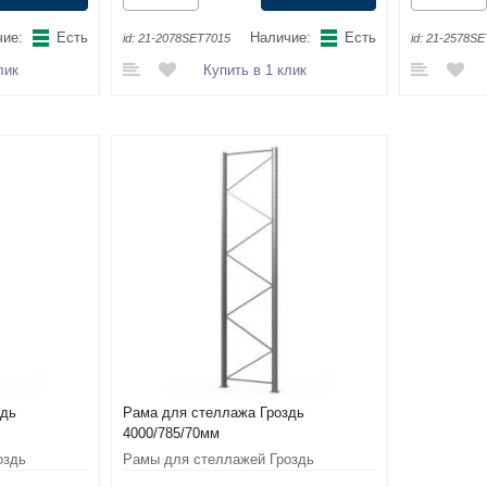
ие:
Есть
Наличие:
Есть
id:
21-2078SET7015
id:
21-2578SE
лик
Купить в 1 клик
здь
Рама для стеллажа Гроздь
4000/785/70мм
оздь
Рамы для стеллажей Гроздь