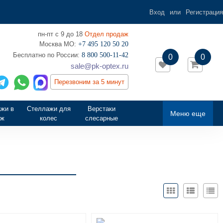
Вход
или
Регистрация
пн-пт с 9 до 18
Отдел продаж
Москва МО:
+7 495 120 50 20
‎Бесплатно по России:
8 800 500-11-42
0
0
sale@pk-optex.ru
Перезвоним за 5 минут
жи в
Стеллажи для
Верстаки
Меню еще
аж
колес
слесарные