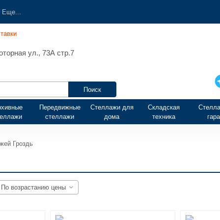
Еще...
тавки
торная ул., 73А стр.7
рхивные
Передвижные
Стеллажи для
Складская
Стелла
теллажи
стеллажи
дома
техника
гар
жей Гроздь
По возрастанию цены