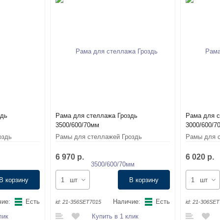
здь
Рама для стеллажа Гроздь
Рама для с
3500/600/70мм
3000/600/7
оздь
Рамы для стеллажей Гроздь
Рамы для с
6 970 р.
6 020 р.
В корзину
шт
В корзину
шт
ие:
Есть
Наличие:
Есть
id:
21-356SET7015
id:
21-306SET
лик
Купить в 1 клик