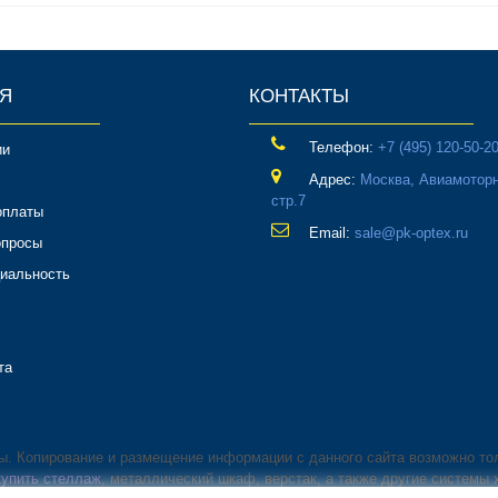
Я
КОНТАКТЫ
Телефон:
‎+7 (495) 120-50-2
ии
Адрес:
Москва, Авиамоторн
стр.7
оплаты
Email:
sale@pk-optex.ru
опросы
иальность
та
ны. Копирование и размещение информации с данного сайта возможно то
купить стеллаж
, металлический шкаф, верстак, а также другие системы 