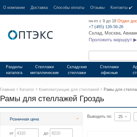
О компании
Доставка
Способы оплаты
Отзывы
Контакты ✔️
пн-пт с 9 до 18
Отдел дос
+7 (495) 120-50-20
Склад, Москва, Авиамо
Проложить маршрут ▶
Разделы
Стеллажи
Складские
Стеллажи
А
каталога
металлические
стеллажи
офисные
с
Главная
Каталог
Комплектующие для стеллажей
Рамы для стелла
Рамы для стеллажей Гроздь
Выводить по:
25
Розничная цена
от
до