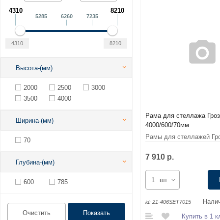
4310
8210
5285
6260
7235
Высота-(мм)
2000
2500
3000
3500
4000
Рама для стеллажа Гро
Ширина-(мм)
4000/600/70мм
Рамы для стеллажей Гр
70
7 910 р.
Глубина-(мм)
шт
600
785
Налич
id:
21-406SET7015
Купить в 1 к