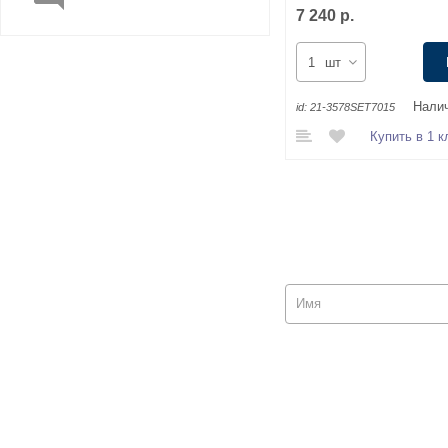
7 240 р.
шт
Налич
id:
21-3578SET7015
Купить в 1 к