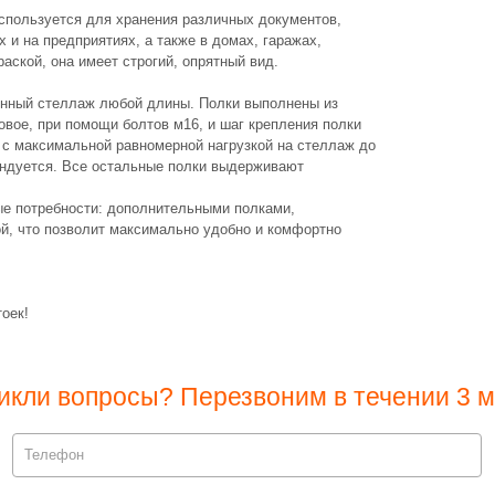
спользуется для хранения различных документов,
х и на предприятиях, а также в домах, гаражах,
раской, она имеет строгий, опрятный вид.
онный стеллаж любой длины. Полки выполнены из
товое, при помощи болтов м16, и шаг крепления полки
к с максимальной равномерной нагрузкой на стеллаж до
мендуется. Все остальные полки выдерживают
е потребности: дополнительными полками,
ой, что позволит максимально удобно и комфортно
оек!
икли вопросы? Перезвоним в течении 3 м