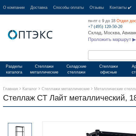
О компании
Доставка
Способы оплаты
Отзывы
Контакты ✔️
пн-пт с 9 до 18
Отдел дос
+7 (495) 120-50-20
Склад, Москва, Авиамо
Проложить маршрут ▶
Разделы
Стеллажи
Складские
Стеллажи
А
каталога
металлические
стеллажи
офисные
с
Главная
Каталог
Стеллажи металлические
Металлические стелл
Стеллаж СТ Лайт металлический, 1