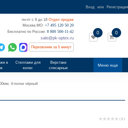
Вход
или
Регистрация
пн-пт с 9 до 18
Отдел продаж
Москва МО:
+7 495 120 50 20
‎Бесплатно по России:
8 800 500-11-42
0
0
sale@pk-optex.ru
Перезвоним за 5 минут
жи в
Стеллажи для
Верстаки
Меню еще
аж
колес
слесарные
00мм, 4-полки чёрный
( 0 )