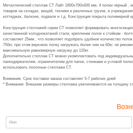
Металлический стеллаж СТ Лайт 1800х700х600 мм, 4 полки чёрный , и
товаров на складах, вещей, техники и различных грузов, в учреждения
коттеджах, балконе, подвале и т.д. Конструкция покрыта полимерной к
Конструкция стеллажей серии СТ позволяет формировать многосекци
качественной холоднокатаной стали, крепление полок к стойкам - бол
составляет 25мм., что позволяет подобрать удобное количество поло
750кг, при этом верхнюю полку нагружать более чем на 60кг. не реко
максимальную равномерную нагрузку до 120кг.
Дополнительно стеллаж СТ можно укомплектовать под индивидуальны
папкодержателем, ограничителем для папок, стенками и угловой полк
использовать полочные стеллажи СТ.
Внимание. Срок поставки заказа составляет 5-7 рабочих дней
* Внимание: Внешние размеры стеллажа увеличиваются на толщину ст
Возн