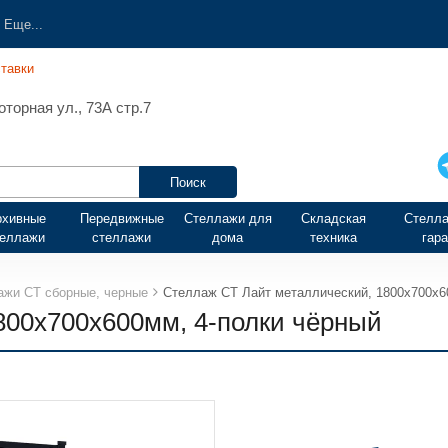
Еще...
тавки
торная ул., 73А стр.7
рхивные
Передвижные
Стеллажи для
Складская
Стелла
теллажи
стеллажи
дома
техника
гар
ажи СТ сборные, черные
Стеллаж СТ Лайт металлический, 1800х700х6
800х700х600мм, 4-полки чёрный