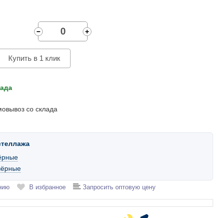
Купить в 1 клик
лада
мовывоз со склада
стеллажа
ёрные
чёрные
нию
В избранное
Запросить оптовую цену