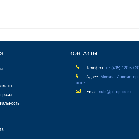
Я
КОНТАКТЫ
Телефон:
‎+7 (495) 120-50-2
ии
Адрес:
Москва, Авиамоторн
стр.7
оплаты
Email:
sale@pk-optex.ru
опросы
иальность
та