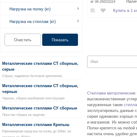
Налич
id:
06-250211114
Нагрузка на полку (кг)
Купить в 1 к
Нагрузка на стеллаж (кг)
Металлические стеллажи СТ сборные,
серые
Серые, надежное болтовое крепление,
Металлические стеллажи СТ сборные,
черные
Стеллажи металлические
Черные, сборно-разборная конструкция
высококачественная углер
нагруженные такие
стелла
Металлические стеллажи СУ сборные
эксплуатировать данные с
Простая сборка на зацепах
серия одинаково хорошо п
и магазинов. Их можно со
Металлические стеллажи Крепыш
Полки крепятся на любой 
Равномерная нагрузка на полку до 300кг, на
настила очень удобно для