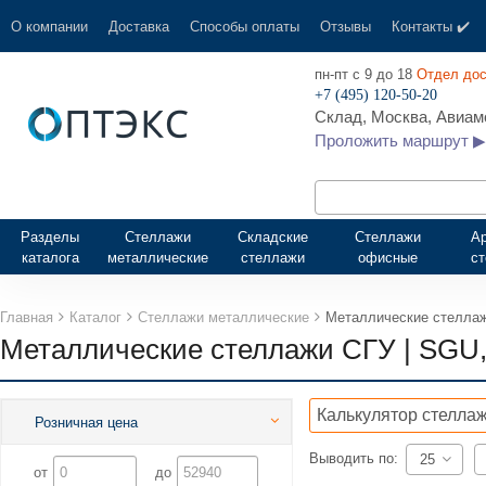
О компании
Доставка
Способы оплаты
Отзывы
Контакты ✔️
пн-пт с 9 до 18
Отдел дос
+7 (495) 120-50-20
Склад, Москва, Авиамо
Проложить маршрут ▶
Разделы
Стеллажи
Складские
Стеллажи
А
каталога
металлические
стеллажи
офисные
с
Главная
Каталог
Стеллажи металлические
Металлические стеллаж
Металлические стеллажи СГУ | SGU,
Калькулятор стеллаж
Розничная цена
Выводить по:
25
от
до