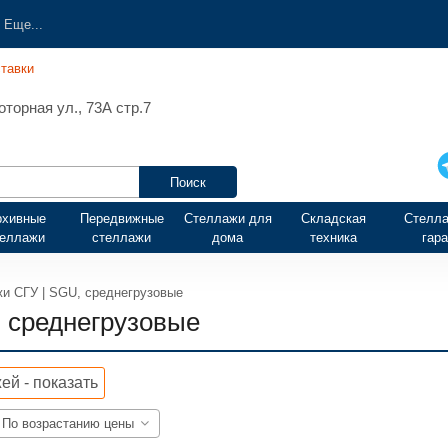
Еще...
тавки
торная ул., 73А стр.7
рхивные
Передвижные
Стеллажи для
Складская
Стелла
теллажи
стеллажи
дома
техника
гар
и СГУ | SGU, среднегрузовые
 среднегрузовые
ей - показать
По возрастанию цены