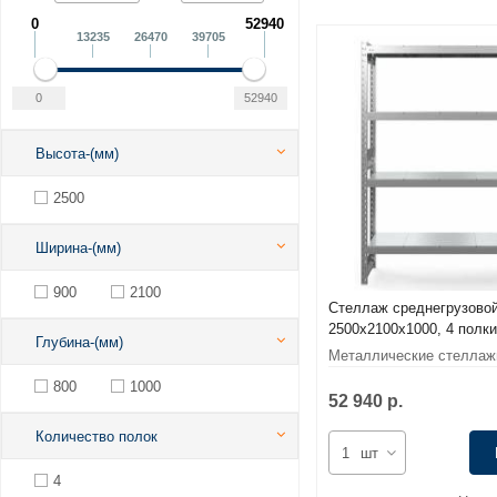
0
52940
13235
26470
39705
Высота-(мм)
2500
Ширина-(мм)
900
2100
Стеллаж среднегрузово
2500х2100х1000, 4 полки
Глубина-(мм)
Металлические стеллаж
среднегрузовые
800
1000
52 940 р.
Количество полок
шт
4