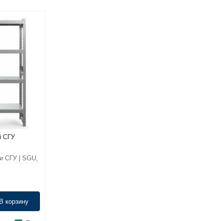
й СГУ
и СГУ | SGU,
В корзину