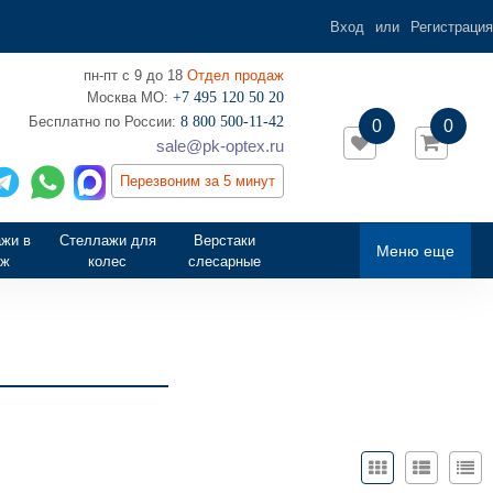
Вход
или
Регистрация
пн-пт с 9 до 18
Отдел продаж
Москва МО:
+7 495 120 50 20
‎Бесплатно по России:
8 800 500-11-42
0
0
sale@pk-optex.ru
Перезвоним за 5 минут
жи в
Стеллажи для
Верстаки
Меню еще
аж
колес
слесарные