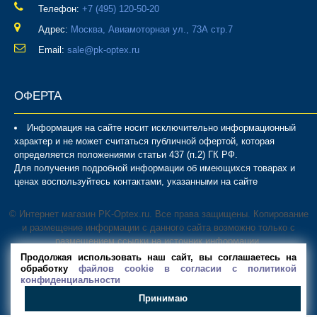
Телефон:
‎+7 (495) 120-50-20
Адрес:
Москва, Авиамоторная ул., 73А стр.7
Email:
sale@pk-optex.ru
ОФЕРТА
Информация на сайте носит исключительно информационный
характер и не может считаться публичной офертой, которая
определяется положениями статьи 437 (п.2) ГК РФ.
Для получения подробной информации об имеющихся товарах и
ценах воспользуйтесь контактами, указанными на сайте
© Интернет магазин PK-Optex.ru. Все права защищены. Копирование
и размещение информации с данного сайта возможно только с
размещением ссылки на источник информации.
В магазине PK-Optex вы можете
купить стеллаж
, металлический
Продолжая использовать наш сайт, вы соглашаетесь на
шкаф, верстак, а также другие системы хранения для дома и
обработку
файлов cookie в согласии с политикой
конфиденциальности
организаций.
Принимаю