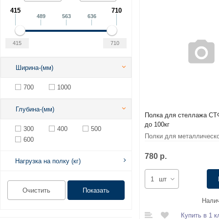
415
710
489
563
636
Ширина-(мм)
700
1000
Глубина-(мм)
Полка для стеллажа СТ
до 100кг
300
400
500
Полки для металлическ
600
СТФЛ
780 р.
Нагрузка на полку (кг)
шт
Налич
Купить в 1 к