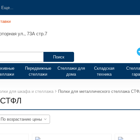
Еще...
тавки
торная ул., 73А стр.7
рхивные
Передвижные
Стеллажи для
Складская
Стелла
теллажи
стеллажи
дома
техника
гар
олки для шкафа и стеллажа
Полки для металлического стеллажа СТФ
а СТФЛ
По возрастанию цены