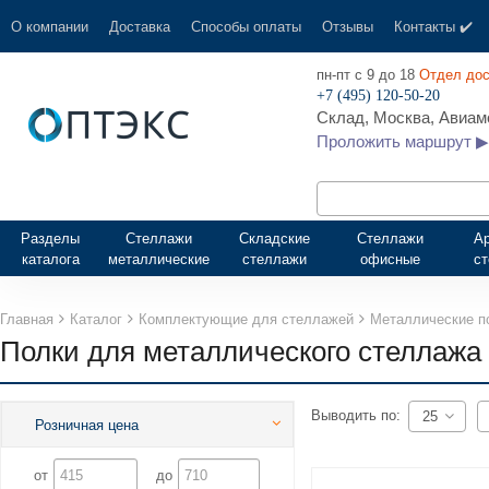
О компании
Доставка
Способы оплаты
Отзывы
Контакты ✔️
пн-пт с 9 до 18
Отдел дос
+7 (495) 120-50-20
Склад, Москва, Авиамо
Проложить маршрут ▶
Разделы
Стеллажи
Складские
Стеллажи
А
каталога
металлические
стеллажи
офисные
с
Главная
Каталог
Комплектующие для стеллажей
Металлические п
Полки для металлического стеллаж
Выводить по:
25
Розничная цена
от
до