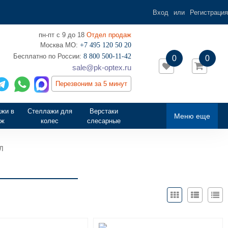
Вход
или
Регистрация
пн-пт с 9 до 18
Отдел продаж
Москва МО:
+7 495 120 50 20
‎Бесплатно по России:
8 800 500-11-42
0
0
sale@pk-optex.ru
Перезвоним за 5 минут
жи в
Стеллажи для
Верстаки
Меню еще
аж
колес
слесарные
Л