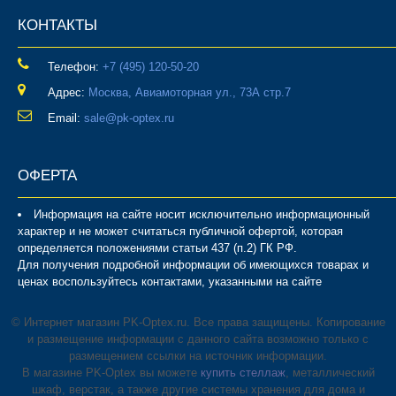
КОНТАКТЫ
Телефон:
‎+7 (495) 120-50-20
Адрес:
Москва, Авиамоторная ул., 73А стр.7
Email:
sale@pk-optex.ru
ОФЕРТА
Информация на сайте носит исключительно информационный
характер и не может считаться публичной офертой, которая
определяется положениями статьи 437 (п.2) ГК РФ.
Для получения подробной информации об имеющихся товарах и
ценах воспользуйтесь контактами, указанными на сайте
© Интернет магазин PK-Optex.ru. Все права защищены. Копирование
и размещение информации с данного сайта возможно только с
размещением ссылки на источник информации.
В магазине PK-Optex вы можете
купить стеллаж
, металлический
шкаф, верстак, а также другие системы хранения для дома и