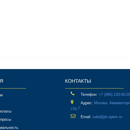
Я
КОНТАКТЫ
Телефон:
‎+7 (495) 120-50-2
ии
Адрес:
Москва, Авиамоторн
стр.7
оплаты
Email:
sale@pk-optex.ru
опросы
иальность