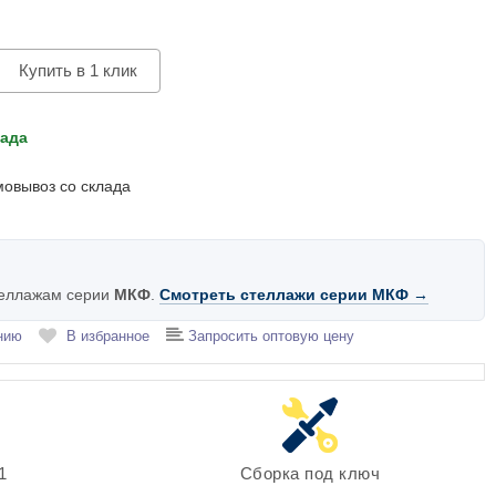
Купить в 1 клик
лада
мовывоз со склада
теллажам серии
МКФ
.
Смотреть стеллажи серии МКФ →
нию
В избранное
Запросить оптовую цену
1
Сборка под ключ