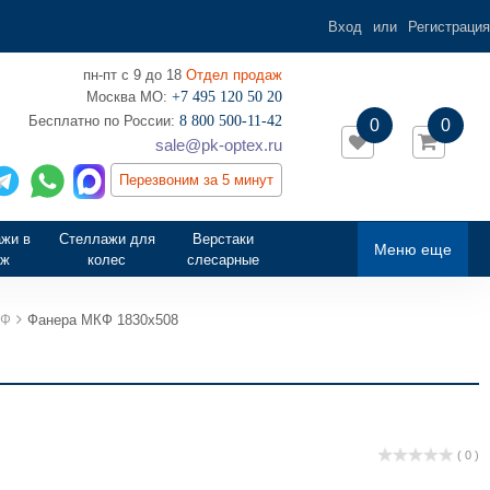
Вход
или
Регистрация
пн-пт с 9 до 18
Отдел продаж
Москва МО:
+7 495 120 50 20
‎Бесплатно по России:
8 800 500-11-42
0
0
sale@pk-optex.ru
Перезвоним за 5 минут
жи в
Стеллажи для
Верстаки
Меню еще
аж
колес
слесарные
КФ
Фанера МКФ 1830x508
( 0 )