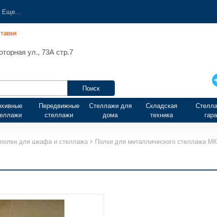
Еще...
тавки
торная ул., 73А стр.7
рхивные
Передвижные
Стеллажи для
Складская
Стелла
теллажи
стеллажи
дома
техника
гар
полки для шкафа и стеллажа
Полки для металлического стеллажа М