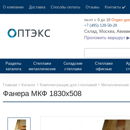
О компании
Доставка
Способы оплаты
Отзывы
Контакты ✔️
пн-пт с 9 до 18
Отдел дос
+7 (495) 120-50-20
Склад, Москва, Авиамо
Проложить маршрут ▶
Разделы
Стеллажи
Складские
Стеллажи
А
каталога
металлические
стеллажи
офисные
с
Главная
Каталог
Комплектующие для стеллажей
Металлические 
Фанера МКФ 1830x508