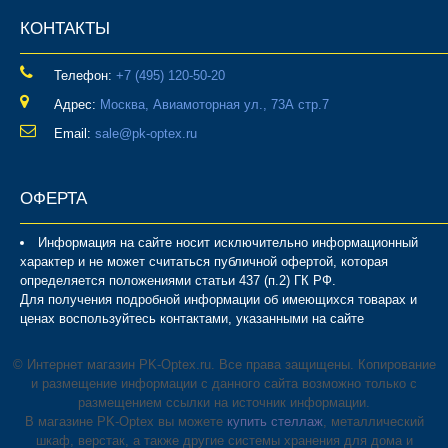
КОНТАКТЫ
Телефон:
‎+7 (495) 120-50-20
Адрес:
Москва, Авиамоторная ул., 73А стр.7
Email:
sale@pk-optex.ru
ОФЕРТА
Информация на сайте носит исключительно информационный
характер и не может считаться публичной офертой, которая
определяется положениями статьи 437 (п.2) ГК РФ.
Для получения подробной информации об имеющихся товарах и
ценах воспользуйтесь контактами, указанными на сайте
© Интернет магазин PK-Optex.ru. Все права защищены. Копирование
и размещение информации с данного сайта возможно только с
размещением ссылки на источник информации.
В магазине PK-Optex вы можете
купить стеллаж
, металлический
шкаф, верстак, а также другие системы хранения для дома и