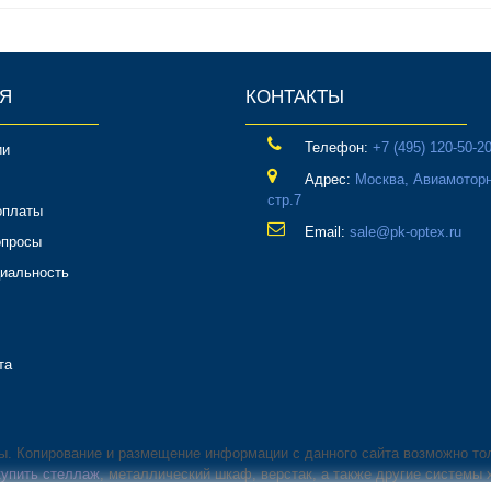
Я
КОНТАКТЫ
Телефон:
‎+7 (495) 120-50-2
ии
Адрес:
Москва, Авиамоторн
стр.7
оплаты
Email:
sale@pk-optex.ru
опросы
иальность
та
ны. Копирование и размещение информации с данного сайта возможно то
купить стеллаж
, металлический шкаф, верстак, а также другие системы 