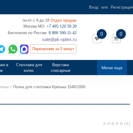
Вход
или
Регистрация
пн-пт с 9 до 18
Отдел продаж
Москва МО:
+7 495 120 50 20
‎Бесплатно по России:
8 800 500-11-42
0
0
sale@pk-optex.ru
Перезвоним за 5 минут
жи в
Стеллажи для
Верстаки
Меню еще
аж
колес
слесарные
репыш
Полка для стеллажа Крепыш 1540/1000
( 0 )