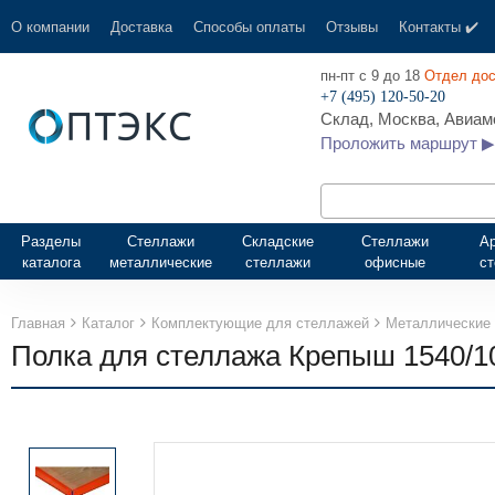
О компании
Доставка
Способы оплаты
Отзывы
Контакты ✔️
пн-пт с 9 до 18
Отдел дос
+7 (495) 120-50-20
Склад, Москва, Авиамо
Проложить маршрут ▶
Разделы
Стеллажи
Складские
Стеллажи
А
каталога
металлические
стеллажи
офисные
с
Главная
Каталог
Комплектующие для стеллажей
Металлические 
Полка для стеллажа Крепыш 1540/1