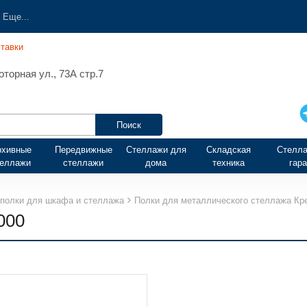
Еще...
тавки
торная ул., 73А стр.7
рхивные
Передвижные
Стеллажи для
Складская
Стелла
теллажи
стеллажи
дома
техника
гар
полки для шкафа и стеллажа
Полки для металлического стеллажа К
000