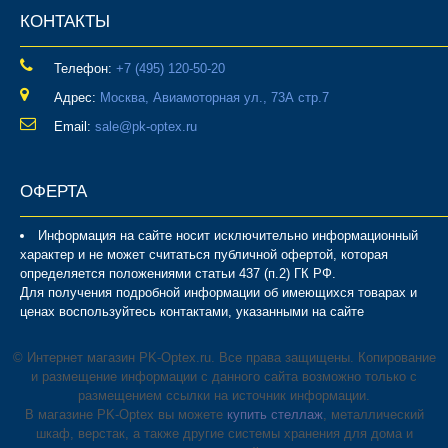
КОНТАКТЫ
Телефон:
‎+7 (495) 120-50-20
Адрес:
Москва, Авиамоторная ул., 73А стр.7
Email:
sale@pk-optex.ru
ОФЕРТА
Информация на сайте носит исключительно информационный
характер и не может считаться публичной офертой, которая
определяется положениями статьи 437 (п.2) ГК РФ.
Для получения подробной информации об имеющихся товарах и
ценах воспользуйтесь контактами, указанными на сайте
© Интернет магазин PK-Optex.ru. Все права защищены. Копирование
и размещение информации с данного сайта возможно только с
размещением ссылки на источник информации.
В магазине PK-Optex вы можете
купить стеллаж
, металлический
шкаф, верстак, а также другие системы хранения для дома и