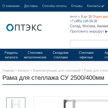
О компании
Доставка
Способы оплаты
Отзывы
Контакты ✔️
пн-пт с 9 до 18
Отдел дос
+7 (495) 120-50-20
Склад, Москва, Авиамо
Проложить маршрут ▶
Разделы
Стеллажи
Складские
Стеллажи
А
каталога
металлические
стеллажи
офисные
с
Главная
Каталог
Комплектующие для стеллажей
Рамы для стел
Рама для стеллажа СУ 2500/400мм