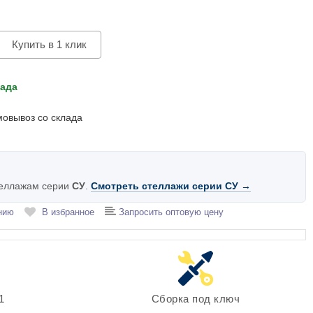
Купить в 1 клик
лада
мовывоз со склада
теллажам серии
СУ
.
Смотреть стеллажи серии СУ →
нию
В избранное
Запросить оптовую цену
1
Сборка под ключ