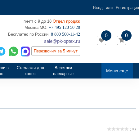
Вход
или
Регистрация
пн-пт с 9 до 18
Отдел продаж
Москва МО:
+7 495 120 50 20
‎Бесплатно по России:
8 800 500-11-42
0
0
sale@pk-optex.ru
Перезвоним за 5 минут
жи в
Стеллажи для
Верстаки
Меню еще
аж
колес
слесарные
( 0 )