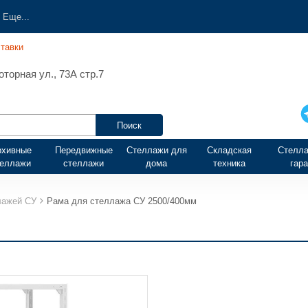
Еще...
тавки
торная ул., 73А стр.7
рхивные
Передвижные
Стеллажи для
Складская
Стелла
теллажи
стеллажи
дома
техника
гар
лажей СУ
Рама для стеллажа СУ 2500/400мм