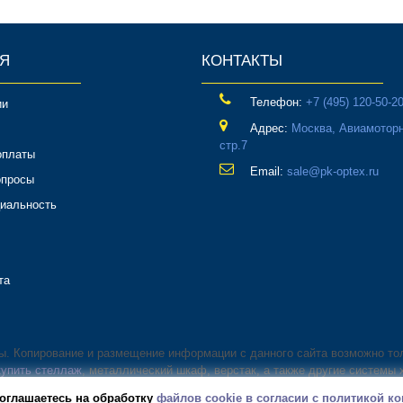
Я
КОНТАКТЫ
Телефон:
‎+7 (495) 120-50-2
ии
Адрес:
Москва, Авиамоторн
стр.7
оплаты
Email:
sale@pk-optex.ru
опросы
иальность
та
ны. Копирование и размещение информации с данного сайта возможно то
купить стеллаж
, металлический шкаф, верстак, а также другие системы 
оглашаетесь на обработку
файлов cookie в согласии с политикой 