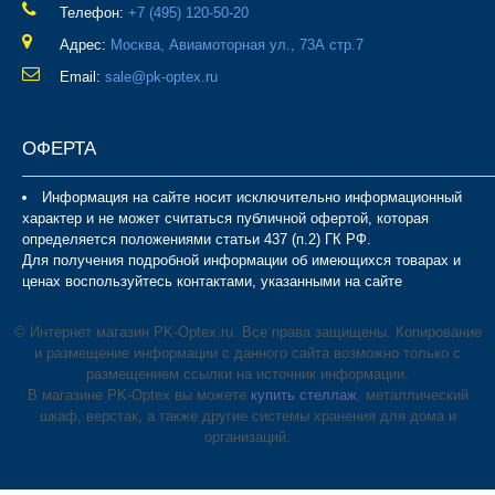
Телефон:
‎+7 (495) 120-50-20
Адрес:
Москва, Авиамоторная ул., 73А стр.7
Email:
sale@pk-optex.ru
ОФЕРТА
Информация на сайте носит исключительно информационный
характер и не может считаться публичной офертой, которая
определяется положениями статьи 437 (п.2) ГК РФ.
Для получения подробной информации об имеющихся товарах и
ценах воспользуйтесь контактами, указанными на сайте
© Интернет магазин PK-Optex.ru. Все права защищены. Копирование
и размещение информации с данного сайта возможно только с
размещением ссылки на источник информации.
В магазине PK-Optex вы можете
купить стеллаж
, металлический
шкаф, верстак, а также другие системы хранения для дома и
организаций.