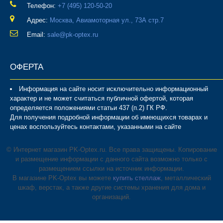
Телефон:
‎+7 (495) 120-50-20
Адрес:
Москва, Авиамоторная ул., 73А стр.7
Email:
sale@pk-optex.ru
ОФЕРТА
Информация на сайте носит исключительно информационный
характер и не может считаться публичной офертой, которая
определяется положениями статьи 437 (п.2) ГК РФ.
Для получения подробной информации об имеющихся товарах и
ценах воспользуйтесь контактами, указанными на сайте
© Интернет магазин PK-Optex.ru. Все права защищены. Копирование
и размещение информации с данного сайта возможно только с
размещением ссылки на источник информации.
В магазине PK-Optex вы можете
купить стеллаж
, металлический
шкаф, верстак, а также другие системы хранения для дома и
организаций.