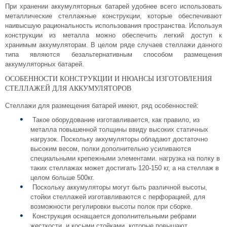
При хранении аккумуляторных батарей удобнее всего использовать
Комплектующие для шкафов
металлические стеллажные конструкции, которые обеспечивают
наивысшую рациональность использования пространства. Используя
конструкции из металла можно обеспечить легкий доступ к
хранимым аккумуляторам. В целом ряде случаев стеллажи данного
типа являются безальтернативным способом размещения
аккумуляторных батарей.
ОСОБЕННОСТИ КОНСТРУКЦИИ И НЮАНСЫ ИЗГОТОВЛЕНИЯ
СТЕЛЛАЖЕЙ ДЛЯ АККУМУЛЯТОРОВ
Стеллажи для размещения батарей имеют, ряд особенностей:
Такое оборудование изготавливается, как правило, из
металла повышенной толщины ввиду высоких статичных
нагрузок. Поскольку аккумуляторы обладают достаточно
высоким весом, полки дополнительно усиливаются
специальными крепежными элементами. нагрузка на полку в
таких стеллажах может достигать 120-150 кг, а на стеллаж в
целом больше 500кг.
Поскольку аккумуляторы могут быть различной высоты,
стойки стеллажей изготавливаются с перфорацией, для
возможности регулировки высоты полок при сборке.
Конструкция оснащается дополнительными ребрами
жесткости, и косыми стойками, которые повышают