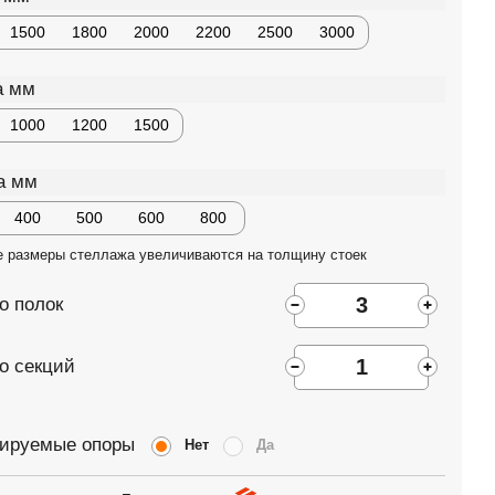
1500
1800
2000
2200
2500
3000
а мм
1000
1200
1500
а мм
400
500
600
800
е размеры стеллажа увеличиваются на толщину стоек
о полок
о секций
лируемые опоры
Нет
Да