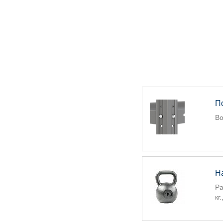
П
Во
Н
Ра
кг