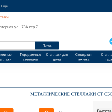
Еще...
тавки
торная ул., 73А стр.7
рхивные
Передвижные
Стеллажи для
Складская
Стелла
теллажи
стеллажи
дома
техника
гар
МЕТАЛЛИЧЕСКИЕ СТЕЛЛАЖИ СТ СБО
Высота