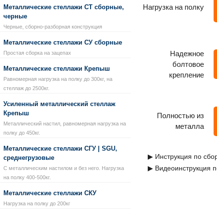
Нагрузка на полку
Металлические стеллажи СТ сборные,
черные
Черные, сборно-разборная конструкция
Металлические стеллажи СУ сборные
Надежное
Простая сборка на зацепах
болтовое
Металлические стеллажи Крепыш
крепление
Равномерная нагрузка на полку до 300кг, на
стеллаж до 2500кг.
Усиленный металлический стеллаж
Крепыш
Полностью из
Металлический настил, равномерная нагрузка на
металла
полку до 450кг.
Металлические стеллажи СГУ | SGU,
▶ Инструкция по сбо
среднегрузовые
▶ Видеоинструкция п
С металлическим настилом и без него. Нагрузка
на полку 400-500кг.
Металлические стеллажи СКУ
Нагрузка на полку до 200кг