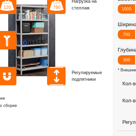
Нагрузка на
стеллаж
1000
Ширин
700
Глубин
300
* Внешни
Регулируемые
подпятники
Кол-в
рке
Кол-в
о сборке
Регу