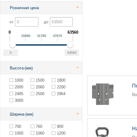
Розничная цена
от
до
0
63560
15890
31780
47670
Высота-(мм)
1000
1500
1800
П
2000
2060
2200
2485
2500
2964
Во
3000
Ширина-(мм)
700
760
900
Н
1000
1060
1200