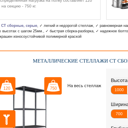
спределенная нагрузка на полку составляет 120
., на секцию - 750 кг.
 СТ сборные, серые
, ✓ легкий и недорогой стеллаж, ✓ равномерная наг
х высотах с шагом 25мм., ✓ быстрая сборка-разборка, ✓ надежное болт
крашен износоустойчивой полимерной краской
МЕТАЛЛИЧЕСКИЕ СТЕЛЛАЖИ СТ СБО
Высота
На весь стеллаж
1000
Ширин
700