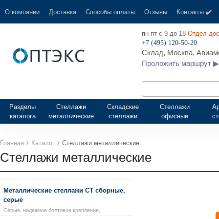
О компании
Доставка
Способы оплаты
Отзывы
Контакты ✔️
пн-пт с 9 до 18
Отдел дос
+7 (495) 120-50-20
Склад, Москва, Авиамо
Проложить маршрут ▶
Разделы
Стеллажи
Складские
Стеллажи
А
каталога
металлические
стеллажи
офисные
с
Главная
Каталог
Стеллажи металлические
Стеллажи металлические
Металлические стеллажи СТ сборные,
серые
Серые, надежное болтовое крепление,