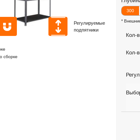
Глубин
300
* Внешни
Регулируемые
подпятники
Кол-в
рке
Кол-в
о сборке
Регу
Выбор