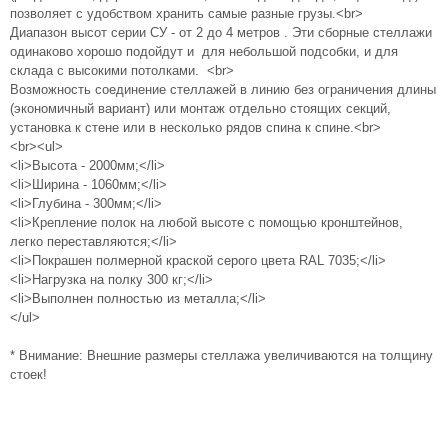
позволяет с удобством хранить самые разные грузы.<br>
Диапазон высот серии СУ - от 2 до 4 метров . Эти сборные стеллажи
одинаково хорошо подойдут и для небольшой подсобки, и для
склада с высокими потолками. <br>
Возможность соединение стеллажей в линию без ограничения длины
(экономичный вариант) или монтаж отдельно стоящих секций,
установка к стене или в несколько рядов спина к спине.<br>
<br><ul>
<li>Высота - 2000мм;</li>
<li>Ширина - 1060мм;</li>
<li>Глубина - 300мм;</li>
<li>Крепление полок на любой высоте с помощью кронштейнов,
легко переставляются;</li>
<li>Покрашен полмерной краской серого цвета RAL 7035;</li>
<li>Нагрузка на полку 300 кг;</li>
<li>Выполнен полностью из металла;</li>
</ul>
* Внимание: Внешние размеры стеллажа увеличиваются на толщину
стоек!