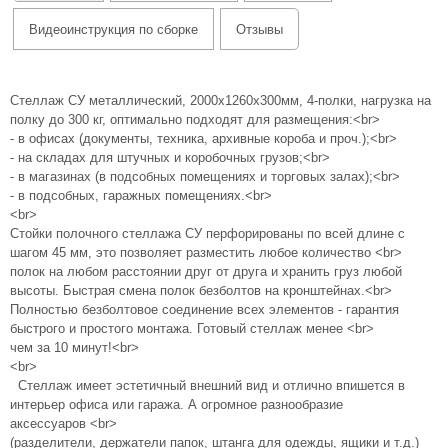
Видеоинструкция по сборке
Отзывы
Стеллаж СУ металлический, 2000х1260х300мм, 4-полки, нагрузка на
полку до 300 кг, оптимально подходят для размещения:<br>
- в офисах (документы, техника, архивные короба и проч.);<br>
- на складах для штучных и коробочных грузов;<br>
- в магазинах (в подсобных помещениях и торговых залах);<br>
- в подсобных, гаражных помещениях.<br>
<br>
Стойки полочного стеллажа СУ перфорированы по всей длине с
шагом 45 мм, это позволяет разместить любое количество <br>
полок на любом расстоянии друг от друга и хранить груз любой
высоты. Быстрая смена полок безболтов на кронштейнах.<br>
Полностью безболтовое соединение всех элементов - гарантия
быстрого и простого монтажа. Готовый стеллаж менее <br>
чем за 10 минут!<br>
<br>
Стеллаж имеет эстетичный внешний вид и отлично впишется в
интерьер офиса или гаража. А огромное разнообразие
аксессуаров <br>
(разделители, держатели папок, штанга для одежды, ящики и т.д.)