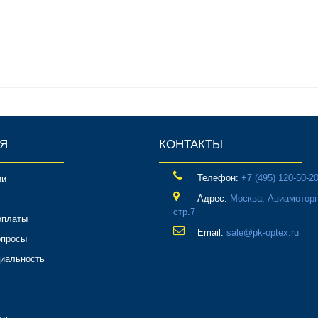
Я
КОНТАКТЫ
Телефон:
‎+7 (495) 120-50-2
ии
Адрес:
Москва, Авиамоторн
стр.7
оплаты
Email:
sale@pk-optex.ru
опросы
иальность