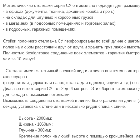
Металлические стеллажи серии СУ оптимально подходят для размеще
- в офисах (документы, техника, архивные короба и проч.);
- на складах для штучных и коробочных грузов;
- в магазинах (в подсобных помещениях и торговых залах);
- в подсобных, гаражных помещениях.
Стойки полочного стеллажа СУ перфорированы по всей длине с шагом
полок на любом расстоянии друг от друга и хранить груз любой высот
Полностью безболтовое соединение всех элементов - гарантия быстро
чем за 10 минут!
Стеллаж имеет эстетичный внешний вид и отлично впишется в интерь
аксессуаров
(разделители, держатели папок, штанга для одежды, ящики и т.д.) по
Диапазон высот серии СУ - от 2 до 4 метров . Эти сборные стеллажи 
для склада с высокими потолками.
Возможность соединение стеллажей в линию без ограничения длины (
секций, установка к стене или в несколько рядов спина к спине.
Высота - 2000мм;
Ширина - 1060мм;
Глубина - 300мм;
Крепление полок на любой высоте с помощью кронштейнов, ле