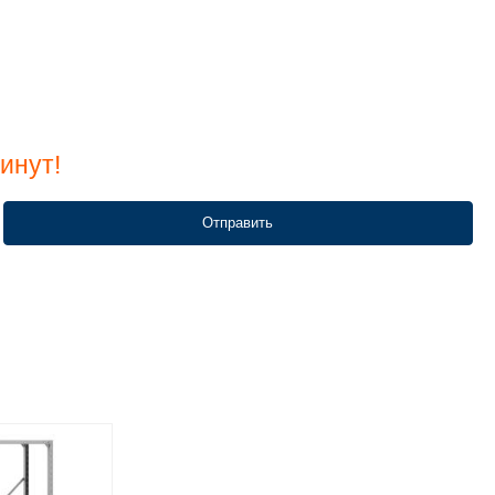
инут!