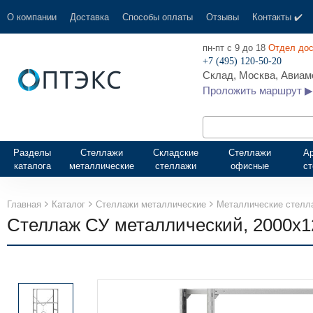
О компании
Доставка
Способы оплаты
Отзывы
Контакты ✔️
пн-пт с 9 до 18
Отдел дос
+7 (495) 120-50-20
Склад, Москва, Авиамо
Проложить маршрут ▶
Разделы
Стеллажи
Складские
Стеллажи
А
каталога
металлические
стеллажи
офисные
с
Главная
Каталог
Стеллажи металлические
Металлические стелл
Стеллаж СУ металлический, 2000х126