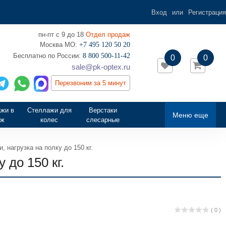
Вход
или
Регистрация
пн-пт с 9 до 18
Отдел продаж
Москва МО:
+7 495 120 50 20
‎Бесплатно по России:
8 800 500-11-42
0
0
sale@pk-optex.ru
Перезвоним за 5 минут
жи в
Стеллажи для
Верстаки
Меню еще
аж
колес
слесарные
 нагрузка на полку до 150 кг.
 до 150 кг.
( 0 )