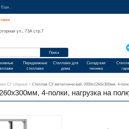
Еще...
тавки
торная ул., 73А стр.7
рхивные
Передвижные
Стеллажи для
Складская
Стелла
теллажи
стеллажи
дома
техника
гар
ажи СУ сборные
Стеллаж СУ металлический, 2000х1260х300мм, 4-полки,
0х300мм, 4-полки, нагрузка на полку