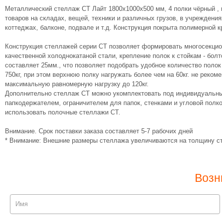
Металлический стеллаж СТ Лайт 1800х1000х500 мм, 4 полки чёрный , 
товаров на складах, вещей, техники и различных грузов, в учреждения
коттеджах, балконе, подвале и т.д. Конструкция покрыта полимерной к
Конструкция стеллажей серии СТ позволяет формировать многосекци
качественной холоднокатаной стали, крепление полок к стойкам - бол
составляет 25мм., что позволяет подобрать удобное количество поло
750кг, при этом верхнюю полку нагружать более чем на 60кг. не реко
максимальную равномерную нагрузку до 120кг.
Дополнительно стеллаж СТ можно укомплектовать под индивидуальны
папкодержателем, ограничителем для папок, стенками и угловой полк
использовать полочные стеллажи СТ.
Внимание. Срок поставки заказа составляет 5-7 рабочих дней
* Внимание: Внешние размеры стеллажа увеличиваются на толщину ст
Возн