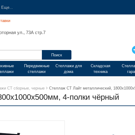
Еще...
тавки
торная ул., 73А стр.7
рхивные
Передвижные
Стеллажи для
Складская
Стелла
теллажи
стеллажи
дома
техника
гар
ажи СТ сборные, черные
Стеллаж СТ Лайт металлический, 1800х1000х
800х1000х500мм, 4-полки чёрный