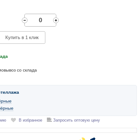
Купить в 1 клик
лада
мовывоз со склада
стеллажа
ёрные
чёрные
нию
В избранное
Запросить оптовую цену