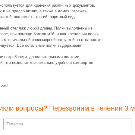
используется для хранения различных документов,
х и на предприятиях, а также в домах, гаражах,
раской, она имеет строгий, опрятный вид.
онный стеллаж любой длины. Полки выполнены из
товое, при помощи болтов м16, и шаг крепления полки
к с максимальной равномерной нагрузкой на стеллаж до
мендуется. Все остальные полки выдерживают
е потребности: дополнительными полками,
ой, что позволит максимально удобно и комфортно
оек!
икли вопросы? Перезвоним в течении 3 м