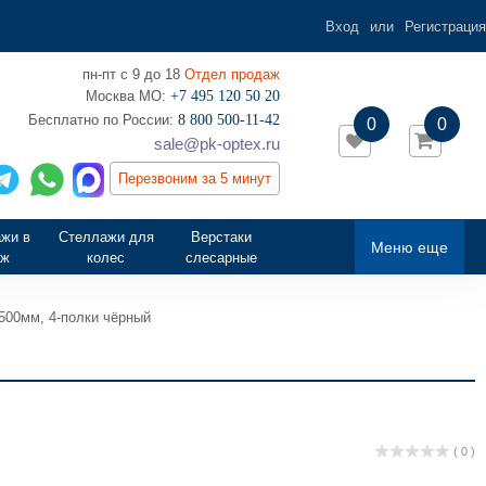
Вход
или
Регистрация
пн-пт с 9 до 18
Отдел продаж
Москва МО:
+7 495 120 50 20
‎Бесплатно по России:
8 800 500-11-42
0
0
sale@pk-optex.ru
Перезвоним за 5 минут
жи в
Стеллажи для
Верстаки
Меню еще
аж
колес
слесарные
500мм, 4-полки чёрный
( 0 )