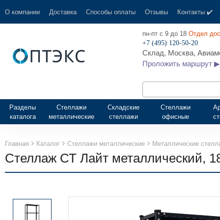
О компании
Доставка
Способы оплаты
Отзывы
Контакты ✔️
пн-пт с 9 до 18
Отдел дос
+7 (495) 120-50-20
Склад, Москва, Авиамо
Проложить маршрут ▶
Разделы
Стеллажи
Складские
Стеллажи
А
каталога
металлические
стеллажи
офисные
с
Главная
Каталог
Стеллажи металлические
Металлические стелл
Стеллаж СТ Лайт металлический, 1