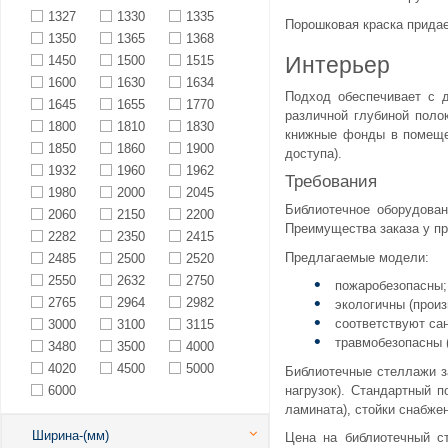
1327
1330
1335
Порошковая краска придае
1350
1365
1368
Интерьер
1450
1500
1515
1600
1630
1634
Подход обеспечивает с д
1645
1655
1770
различной глубиной поло
1800
1810
1830
книжные фонды в помещен
1850
1860
1900
доступа).
1932
1960
1962
Требования
1980
2000
2045
Библиотечное оборудован
2060
2150
2200
Преимущества заказа у пр
2282
2350
2415
Предлагаемые модели:
2485
2500
2520
2550
2632
2750
пожаробезопасны;
2765
2964
2982
экологичны (произ
соответствуют сан
3000
3100
3115
травмобезопасны 
3480
3500
4000
4020
4500
5000
Библиотечные стеллажи з
нагрузок). Стандартный п
6000
ламината), стойки снабже
Ширина-(мм)
Цена на библиотечный с