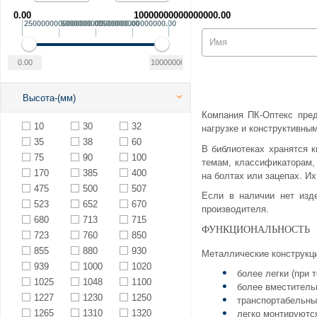
0.00
10000000000000000.00
2500000000000000.00
5000000000000000.00
7500000000000000.00
Высота-(мм)
Компания ПК-Оптекс пред
10
30
32
нагрузке и конструктивны
35
38
60
В библиотеках хранятся к
75
90
100
темам, классификаторам,
170
385
400
на болтах или зацепах. Их
475
500
507
Если в наличии нет изд
523
652
670
производителя.
680
713
715
ФУНКЦИОНАЛЬНОСТЬ
723
760
850
855
880
930
Металлические конструкци
939
1000
1020
более легки (при 
1025
1048
1100
более вместительн
1227
1230
1250
транспортабельны
1265
1310
1320
легко монтируютс