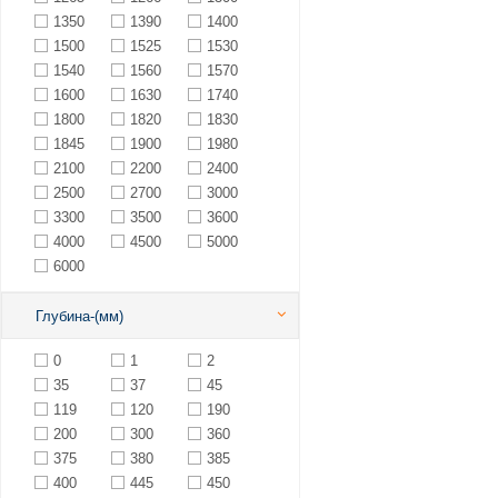
1350
1390
1400
1500
1525
1530
1540
1560
1570
1600
1630
1740
1800
1820
1830
1845
1900
1980
2100
2200
2400
2500
2700
3000
3300
3500
3600
4000
4500
5000
6000
Глубина-(мм)
0
1
2
35
37
45
119
120
190
200
300
360
375
380
385
400
445
450