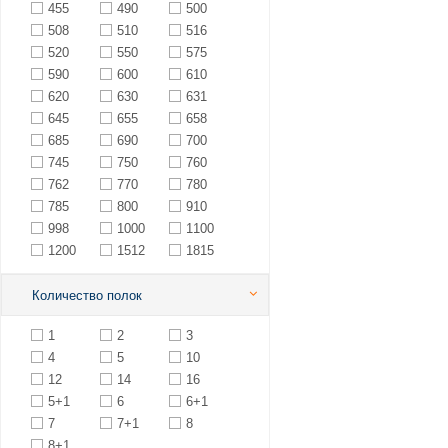
455
490
500
508
510
516
520
550
575
590
600
610
620
630
631
645
655
658
685
690
700
745
750
760
762
770
780
785
800
910
998
1000
1100
1200
1512
1815
Количество полок
1
2
3
4
5
10
12
14
16
5+1
6
6+1
7
7+1
8
8+1