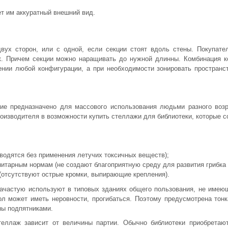
т им аккуратный внешний вид.
вух сторон, или с одной, если секции стоят вдоль стены. Покупате
к. Причем секции можно наращивать до нужной длинны. Комбинация к
ии любой конфигурации, а при необходимости зонировать пространств
ие предназначено для массового использования людьми разного возр
оизводителя в возможности купить стеллажи для библиотеки, которые 
водятся без применения летучих токсичных веществ);
итарным нормам (не создают благоприятную среду для развития грибка 
(отсутствуют острые кромки, выпирающие крепления).
ачастую используют в типовых зданиях общего пользования, не имеющ
ол может иметь неровности, прогибаться. Поэтому предусмотрена тонк
ны подпятниками.
теллаж зависит от величины партии. Обычно библиотеки приобретаю