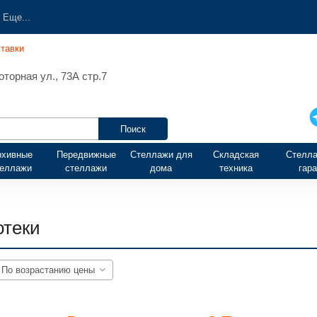
Еще...
тавки
торная ул., 73А стр.7
рхивные
Передвижные
Стеллажи для
Складская
Стелла
теллажи
стеллажи
дома
техника
гар
отеки
По возрастанию цены