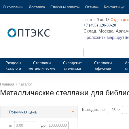
О компании
Доставка
Способы оплаты
Отзывы
Контакты ✔️
пн-пт с 9 до 18
Отдел дос
+7 (495) 120-50-20
Склад, Москва, Авиамо
Проложить маршрут ▶
Разделы
Стеллажи
Складские
Стеллажи
А
каталога
металлические
стеллажи
офисные
с
Главная
Каталог
Металлические стеллажи для библи
Выводить по:
25
Розничная цена
от
до