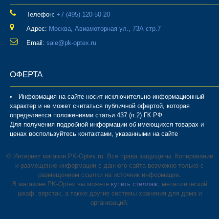
Телефон:
‎+7 (495) 120-50-20
Адрес:
Москва, Авиамоторная ул., 73А стр.7
Email:
sale@pk-optex.ru
ОФЕРТА
Информация на сайте носит исключительно информационный
характер и не может считаться публичной офертой, которая
определяется положениями статьи 437 (п.2) ГК РФ.
Для получения подробной информации об имеющихся товарах и
ценах воспользуйтесь контактами, указанными на сайте
© Интернет магазин PK-Optex.ru. Все права защищены. Копирование
и размещение информации с данного сайта возможно только с
размещением ссылки на источник информации.
В магазине PK-Optex вы можете
купить стеллаж
, металлический
шкаф, верстак, а также другие системы хранения для дома и
организаций.