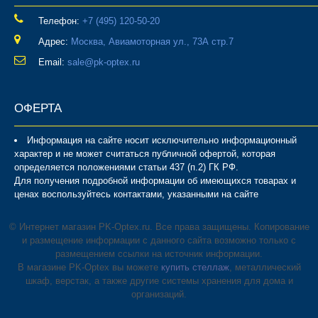
Телефон:
‎+7 (495) 120-50-20
Адрес:
Москва, Авиамоторная ул., 73А стр.7
Email:
sale@pk-optex.ru
ОФЕРТА
Информация на сайте носит исключительно информационный
характер и не может считаться публичной офертой, которая
определяется положениями статьи 437 (п.2) ГК РФ.
Для получения подробной информации об имеющихся товарах и
ценах воспользуйтесь контактами, указанными на сайте
© Интернет магазин PK-Optex.ru. Все права защищены. Копирование
и размещение информации с данного сайта возможно только с
размещением ссылки на источник информации.
В магазине PK-Optex вы можете
купить стеллаж
, металлический
шкаф, верстак, а также другие системы хранения для дома и
организаций.