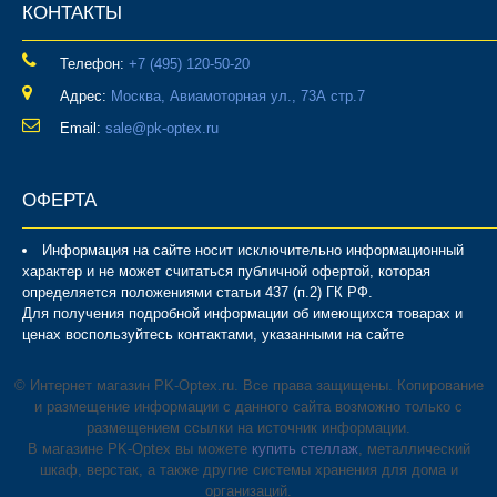
КОНТАКТЫ
Телефон:
‎+7 (495) 120-50-20
Адрес:
Москва, Авиамоторная ул., 73А стр.7
Email:
sale@pk-optex.ru
ОФЕРТА
Информация на сайте носит исключительно информационный
характер и не может считаться публичной офертой, которая
определяется положениями статьи 437 (п.2) ГК РФ.
Для получения подробной информации об имеющихся товарах и
ценах воспользуйтесь контактами, указанными на сайте
© Интернет магазин PK-Optex.ru. Все права защищены. Копирование
и размещение информации с данного сайта возможно только с
размещением ссылки на источник информации.
В магазине PK-Optex вы можете
купить стеллаж
, металлический
шкаф, верстак, а также другие системы хранения для дома и
организаций.