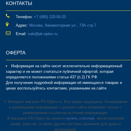
КОНТАКТЫ
Телефон:
‎+7 (495) 120-50-20
Адрес:
Москва, Авиамоторная ул., 73А стр.7
Email:
sale@pk-optex.ru
ОФЕРТА
Информация на сайте носит исключительно информационный
характер и не может считаться публичной офертой, которая
определяется положениями статьи 437 (п.2) ГК РФ.
Для получения подробной информации об имеющихся товарах и
ценах воспользуйтесь контактами, указанными на сайте
© Интернет магазин PK-Optex.ru. Все права защищены. Копирование
и размещение информации с данного сайта возможно только с
размещением ссылки на источник информации.
В магазине PK-Optex вы можете
купить стеллаж
, металлический
шкаф, верстак, а также другие системы хранения для дома и
организаций.