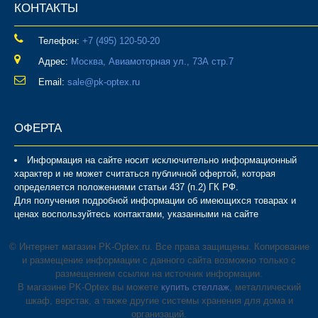
КОНТАКТЫ
Телефон:
‎+7 (495) 120-50-20
Адрес:
Москва, Авиамоторная ул., 73А стр.7
Email:
sale@pk-optex.ru
ОФЕРТА
Информация на сайте носит исключительно информационный
характер и не может считаться публичной офертой, которая
определяется положениями статьи 437 (п.2) ГК РФ.
Для получения подробной информации об имеющихся товарах и
ценах воспользуйтесь контактами, указанными на сайте
© Интернет магазин PK-Optex.ru. Все права защищены. Копирование
и размещение информации с данного сайта возможно только с
размещением ссылки на источник информации.
В магазине PK-Optex вы можете
купить стеллаж
, металлический
шкаф, верстак, а также другие системы хранения для дома и
организаций.