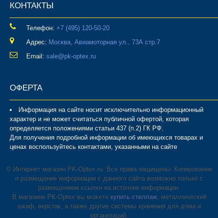
КОНТАКТЫ
Телефон:
‎+7 (495) 120-50-20
Адрес:
Москва, Авиамоторная ул., 73А стр.7
Email:
sale@pk-optex.ru
ОФЕРТА
Информация на сайте носит исключительно информационный
характер и не может считаться публичной офертой, которая
определяется положениями статьи 437 (п.2) ГК РФ.
Для получения подробной информации об имеющихся товарах и
ценах воспользуйтесь контактами, указанными на сайте
© Интернет магазин PK-Optex.ru. Все права защищены. Копирование
и размещение информации с данного сайта возможно только с
размещением ссылки на источник информации.
В магазине PK-Optex вы можете
купить стеллаж
, металлический
шкаф, верстак, а также другие системы хранения для дома и
организаций.