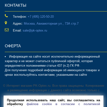
КОНТАКТЫ
Телефон:
‎+7 (495) 120-50-20
Адрес:
Москва, Авиамоторная ул., 73А стр.7
Email:
sale@pk-optex.ru
ОФЕРТА
Информация на сайте носит исключительно информационный
характер и не может считаться публичной офертой, которая
определяется положениями статьи 437 (п.2) ГК РФ.
Для получения подробной информации об имеющихся товарах и
ценах воспользуйтесь контактами, указанными на сайте
© Интернет магазин PK-Optex.ru. Все права защищены. Копирование
и размещение информации с данного сайта возможно только с
размещением ссылки на источник информации.
В магазине PK-Optex вы можете
купить стеллаж
, металлический
Продолжая использовать наш сайт, вы соглашаетесь на
шкаф, верстак, а также другие системы хранения для дома и
обработку
файлов cookie в согласии с политикой