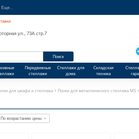
Еще...
тавки
торная ул., 73А стр.7
рхивные
Передвижные
Стеллажи для
Складская
Стелла
теллажи
стеллажи
дома
техника
гар
олки для шкафа и стеллажа
Полки для металлического стеллажа MS
По возрастанию цены