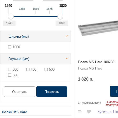
1240
1820
1385
1530
1675
Ширина-(мм)
1000
Глубина-(мм)
Полка MS Hard 100x60
Полки MS Hard
300
400
500
600
1 820 р.
П
Сообщи
id:
S24199441602
поступл
Купить в 1 к
Полки MS Hard