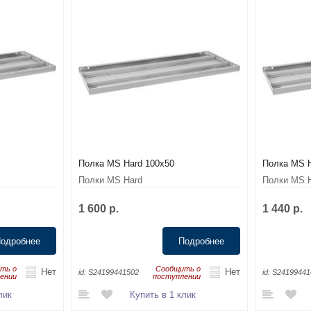
Полка MS Hard 100x50
Полка MS H
Полки MS Hard
Полки MS 
1 600 р.
1 440 р.
одробнее
Подробнее
ть о
Сообщить о
Нет
Нет
id:
S24199441502
id:
S24199441
ении
поступлении
лик
Купить в 1 клик