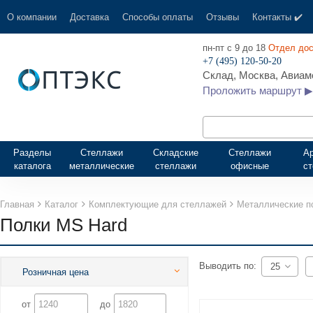
О компании
Доставка
Способы оплаты
Отзывы
Контакты ✔️
пн-пт с 9 до 18
Отдел дос
+7 (495) 120-50-20
Склад, Москва, Авиамо
Проложить маршрут ▶
Разделы
Стеллажи
Складские
Стеллажи
А
каталога
металлические
стеллажи
офисные
с
Главная
Каталог
Комплектующие для стеллажей
Металлические п
Полки MS Hard
Выводить по:
25
Розничная цена
от
до