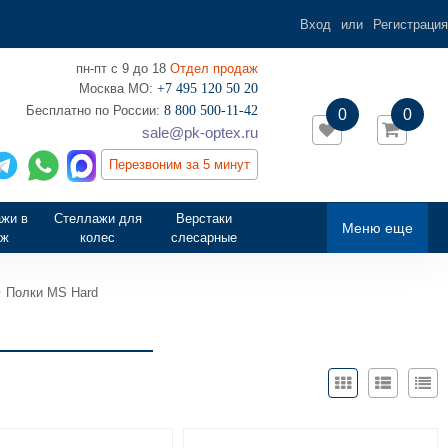
Вход
или
Регистрация
пн-пт с 9 до 18
Отдел продаж
Москва МО:
+7 495 120 50 20
‎Бесплатно по России:
8 800 500-11-42
0
0
sale@pk-optex.ru
Перезвоним за 5 минут
жи в
Стеллажи для
Верстаки
Меню еще
аж
колес
слесарные
Полки MS Hard