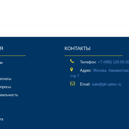
Я
КОНТАКТЫ
Телефон:
‎+7 (495) 120-50-2
ии
Адрес:
Москва, Авиамоторн
стр.7
оплаты
Email:
sale@pk-optex.ru
опросы
иальность
та