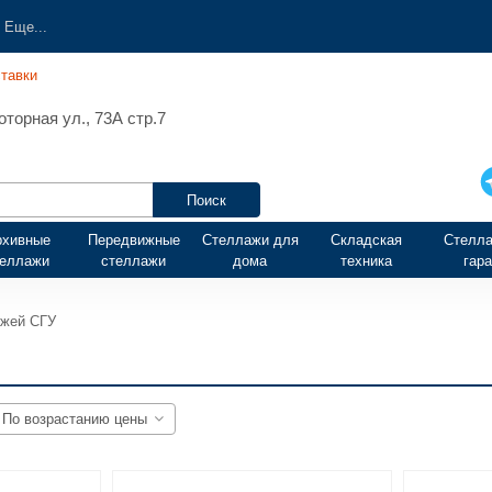
Еще...
тавки
торная ул., 73А стр.7
рхивные
Передвижные
Стеллажи для
Складская
Стелла
теллажи
стеллажи
дома
техника
гар
ажей СГУ
По возрастанию цены