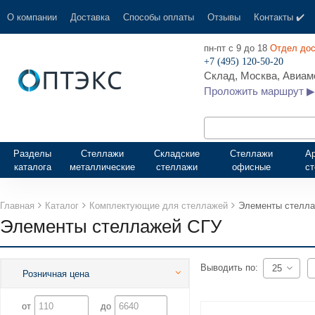
О компании
Доставка
Способы оплаты
Отзывы
Контакты ✔️
пн-пт с 9 до 18
Отдел дос
+7 (495) 120-50-20
Склад, Москва, Авиамо
Проложить маршрут ▶
Разделы
Стеллажи
Складские
Стеллажи
А
каталога
металлические
стеллажи
офисные
с
Главная
Каталог
Комплектующие для стеллажей
Элементы стелл
Элементы стеллажей СГУ
Выводить по:
25
Розничная цена
от
до