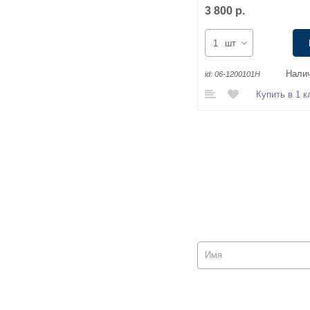
3 800 р.
шт
Налич
id:
06-1200101Н
Купить в 1 к