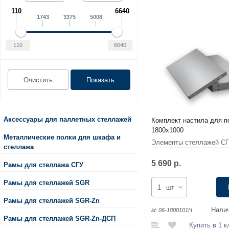
110
6640
1743
3375
5008
Аксессуары для паллетных стеллажей
Комплект настила для п
1800x1000
Металлические полки для шкафа и
Элементы стеллажей С
стеллажа
5 690 р.
Рамы для стеллажа СГУ
Рамы для стеллажей SGR
шт
Рамы для стеллажей SGR-Zn
Налич
id:
06-1800101Н
Рамы для стеллажей SGR-Zn-ДСП
Купить в 1 к