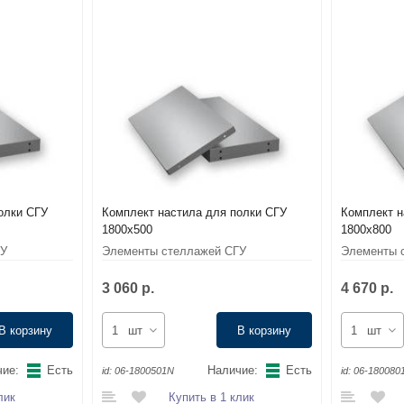
олки СГУ
Комплект настила для полки СГУ
Комплект н
1800x500
1800x800
ГУ
Элементы стеллажей СГУ
Элементы 
3 060 р.
4 670 р.
В корзину
шт
В корзину
шт
ие:
Есть
Наличие:
Есть
id:
06-1800501N
id:
06-180080
лик
Купить в 1 клик