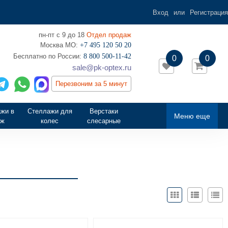
Вход
или
Регистрация
пн-пт с 9 до 18
Отдел продаж
Москва МО:
+7 495 120 50 20
‎Бесплатно по России:
8 800 500-11-42
0
0
sale@pk-optex.ru
Перезвоним за 5 минут
жи в
Стеллажи для
Верстаки
Меню еще
аж
колес
слесарные