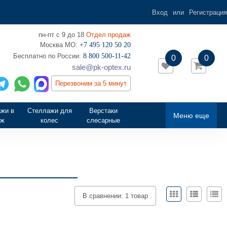
Вход
или
Регистрация
пн-пт с 9 до 18
Отдел продаж
Москва МО:
+7 495 120 50 20
‎Бесплатно по России:
8 800 500-11-42
0
0
sale@pk-optex.ru
Перезвоним за 5 минут
жи в
Стеллажи для
Верстаки
Меню еще
аж
колес
слесарные
В сравнении:
1 товар