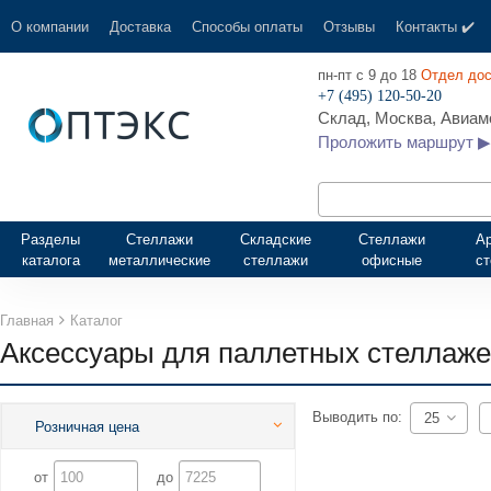
О компании
Доставка
Способы оплаты
Отзывы
Контакты ✔️
пн-пт с 9 до 18
Отдел дос
+7 (495) 120-50-20
Склад, Москва, Авиамо
Проложить маршрут ▶
Разделы
Стеллажи
Складские
Стеллажи
А
каталога
металлические
стеллажи
офисные
с
Главная
Каталог
Аксессуары для паллетных стеллаж
Выводить по:
25
Розничная цена
от
до