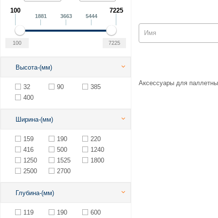
100
7225
1881
3663
5444
Высота-(мм)
Аксессуары для паллетны
32
90
385
400
Ширина-(мм)
159
190
220
416
500
1240
1250
1525
1800
2500
2700
Глубина-(мм)
119
190
600