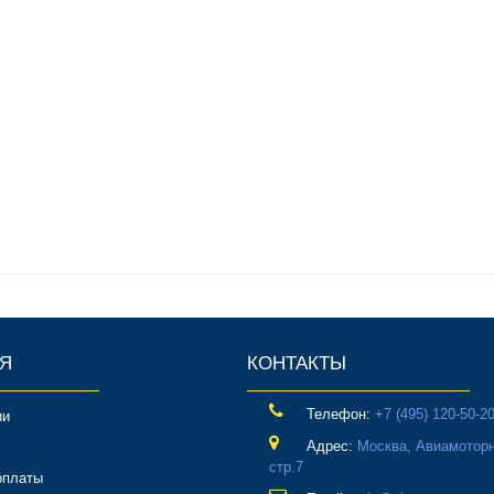
Я
КОНТАКТЫ
Телефон:
‎+7 (495) 120-50-2
ии
Адрес:
Москва, Авиамоторн
стр.7
оплаты