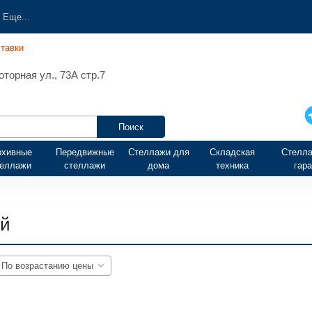
Еще...
тавки
торная ул., 73А стр.7
рхивные
Передвижные
Стеллажи для
Складская
Стелла
теллажи
стеллажи
дома
техника
гар
ей
По возрастанию цены