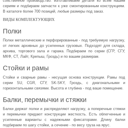
собственное производство: изготавливаем детали ко всем нашим
Комплектующие для шкафов
сериям и подбираем запчасти к уже смонтированным конструкциям.
В каталоге более 700 позиций, любые размеры под заказ.
ВИДЫ КОМПЛЕКТУЮЩИХ
Полки
Полки металлические и перфорированные - под требуемую нагрузку,
от легких архивных до усиленных грузовых. Подходят для склада,
архива, торгового зала и гаража. Подбираем по серии (СГР, СГУ,
МКФ, СТ, Лайт, Крепыш, Гроздь) и по вашим размерам.
Стойки и рамы
Стойки и сварные рамы - несущая основа конструкции. Рамы под
серии SU, CGR, СГУ, SK-SKY, Гроздь, с диагональными и
горизонтальными связями. Высота и глубина - под ваше помещение.
Балки, перемычки и стяжки
Балки держат полки и распределяют нагрузку, а поперечные стяжки
и перемычки придают конструкции жесткость. Есть облегченные и
усиленные варианты с надежными фиксаторами. Длину балки
подбираем по шагу стойки, а сечение - по весу груза на ярус.