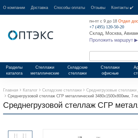
О компании
Доставка
Способы оплаты
Отзывы
Контакты ✔️
пн-пт с 9 до 18
Отдел дос
+7 (495) 120-50-20
Склад, Москва, Авиамо
Проложить маршрут ▶
Разделы
Стеллажи
Складские
Стеллажи
А
каталога
металлические
стеллажи
офисные
с
Главная
Каталог
Складские стеллажи
Среднегрузовые стеллажи 
Среднегрузовой стеллаж СГР металлический 3480х1500х800мм, 7-пол
Среднегрузовой стеллаж СГР металли