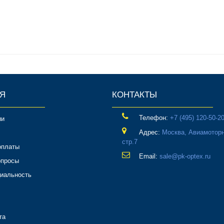
Я
КОНТАКТЫ
Телефон:
‎+7 (495) 120-50-2
ии
Адрес:
Москва, Авиамоторн
стр.7
оплаты
Email:
sale@pk-optex.ru
опросы
иальность
та