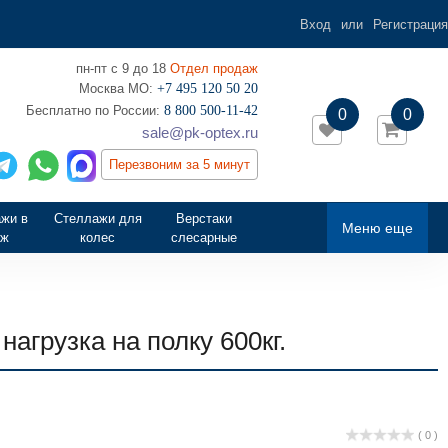
Вход
или
Регистрация
пн-пт с 9 до 18
Отдел продаж
Москва МО:
+7 495 120 50 20
‎Бесплатно по России:
8 800 500-11-42
0
0
sale@pk-optex.ru
Перезвоним за 5 минут
жи в
Стеллажи для
Верстаки
Меню еще
аж
колес
слесарные
агрузка на полку 600кг.
( 0 )