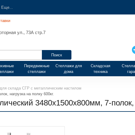
Еще...
тавки
торная ул., 73А стр.7
рхивные
Передвижные
Стеллажи для
Складская
Стелла
теллажи
стеллажи
дома
техника
гар
для склада СГР с металлическим настилом
ок, нагрузка на полку 600кг.
ческий 3480х1500х800мм, 7-полок, н