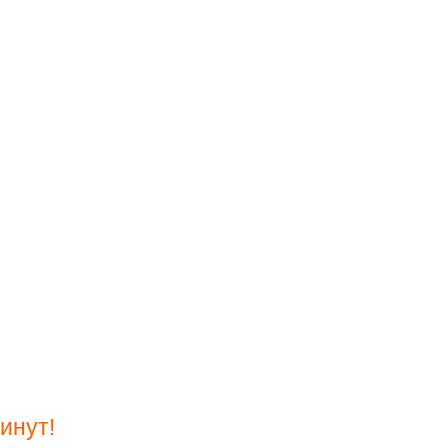
инут!