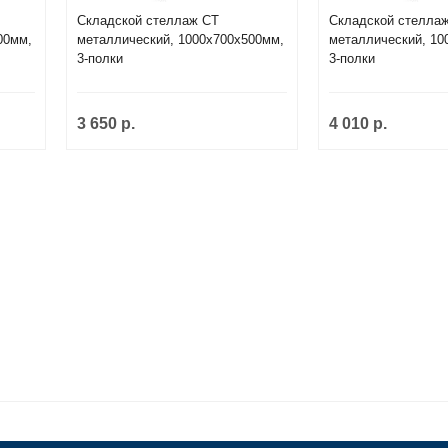
Складской стеллаж СТ
Складской стелла
00мм,
металлический, 1000х700х500мм,
металлический, 10
3-полки
3-полки
3 650 р.
4 010 р.