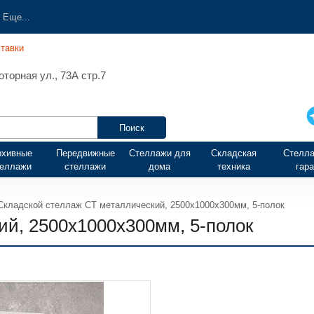
Еще...
тавки
торная ул., 73А стр.7
рхивные
Передвижные
Стеллажи для
Складская
Стелла
теллажи
стеллажи
дома
техника
гар
Складской стеллаж СТ металлический, 2500х1000х300мм, 5-полок
ий, 2500х1000х300мм, 5-полок