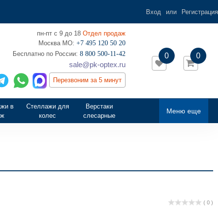
Вход
или
Регистрация
пн-пт с 9 до 18
Отдел продаж
Москва МО:
+7 495 120 50 20
‎Бесплатно по России:
8 800 500-11-42
0
0
sale@pk-optex.ru
Перезвоним за 5 минут
жи в
Стеллажи для
Верстаки
Меню еще
аж
колес
слесарные
( 0 )