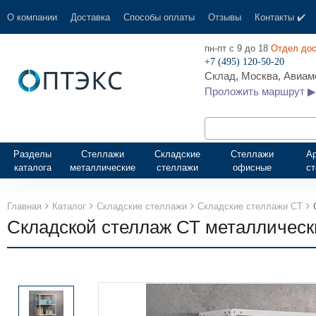
О компании
Доставка
Способы оплаты
Отзывы
Контакты ✔️
пн-пт с 9 до 18
Отдел дос
+7 (495) 120-50-20
Склад, Москва, Авиамо
Проложить маршрут ▶
Разделы
Стеллажи
Складские
Стеллажи
А
каталога
металлические
стеллажи
офисные
с
Главная
Каталог
Складские стеллажи
Складские стеллажи СТ
Складской стеллаж СТ металлическ