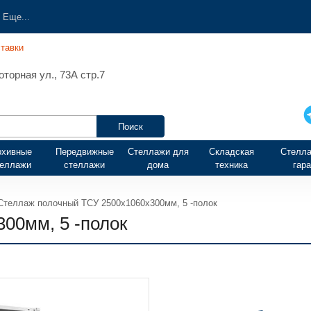
Еще...
тавки
торная ул., 73А стр.7
рхивные
Передвижные
Стеллажи для
Складская
Стелла
теллажи
стеллажи
дома
техника
гар
Стеллаж полочный ТСУ 2500х1060х300мм, 5 -полок
00мм, 5 -полок