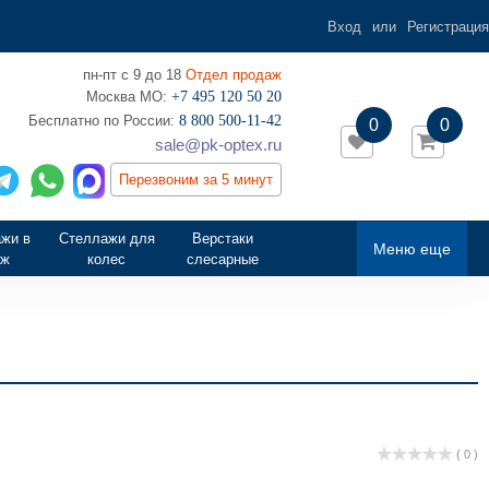
Вход
или
Регистрация
пн-пт с 9 до 18
Отдел продаж
Москва МО:
+7 495 120 50 20
‎Бесплатно по России:
8 800 500-11-42
0
0
sale@pk-optex.ru
Перезвоним за 5 минут
жи в
Стеллажи для
Верстаки
Меню еще
аж
колес
слесарные
( 0 )