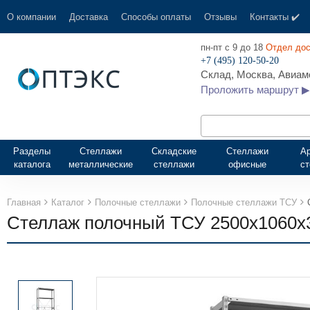
О компании
Доставка
Способы оплаты
Отзывы
Контакты ✔️
пн-пт с 9 до 18
Отдел дос
+7 (495) 120-50-20
Склад, Москва, Авиамо
Проложить маршрут ▶
Разделы
Стеллажи
Складские
Стеллажи
А
каталога
металлические
стеллажи
офисные
с
Главная
Каталог
Полочные стеллажи
Полочные стеллажи ТСУ
Стеллаж полочный ТСУ 2500х1060х3