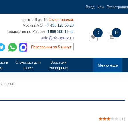
Вход
или
Регистрация
пн-пт с 9 до 18
Отдел продаж
Москва МО:
+7 495 120 50 20
‎Бесплатно по России:
8 800 500-11-42
0
0
sale@pk-optex.ru
Перезвоним за 5 минут
жи в
Стеллажи для
Верстаки
Меню еще
аж
колес
слесарные
 5-полок
( 1 )