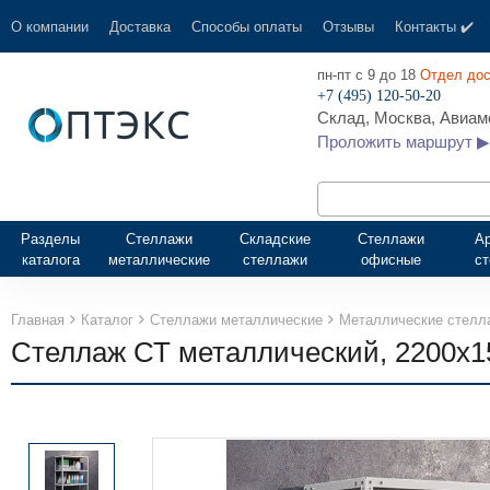
О компании
Доставка
Способы оплаты
Отзывы
Контакты ✔️
пн-пт с 9 до 18
Отдел дос
+7 (495) 120-50-20
Склад, Москва, Авиамо
Проложить маршрут ▶
Разделы
Стеллажи
Складские
Стеллажи
А
каталога
металлические
стеллажи
офисные
с
Главная
Каталог
Стеллажи металлические
Металлические стелл
Стеллаж СТ металлический, 2200х1