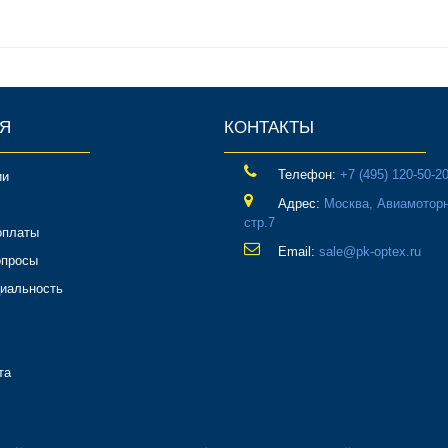
Я
КОНТАКТЫ
Телефон:
‎+7 (495) 120-50-2
ии
Адрес:
Москва, Авиамоторн
стр.7
оплаты
Email:
sale@pk-optex.ru
опросы
иальность
та