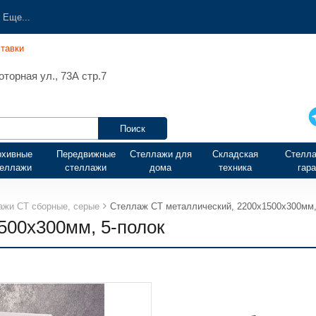
Еще...
тавки
торная ул., 73А стр.7
рхивные
Передвижные
Стеллажи для
Складская
Стелла
теллажи
стеллажи
дома
техника
гар
ажи СТ сборные, серые
Стеллаж СТ металлический, 2200х1500х300мм,
500х300мм, 5-полок