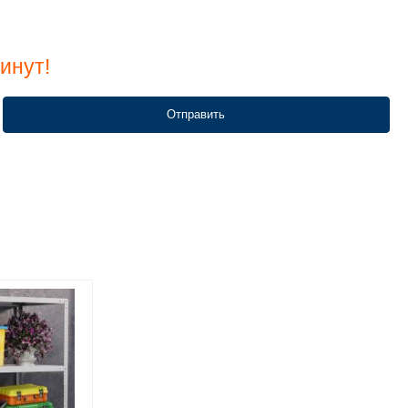
инут!