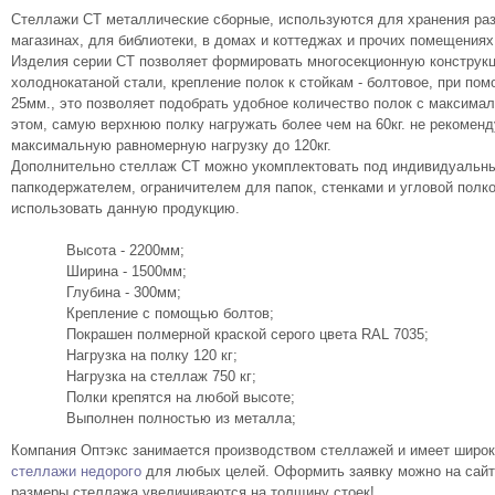
Стеллажи СТ металлические сборные, используются для хранения разл
магазинах, для библиотеки, в домах и коттеджах и прочих помещениях
Изделия серии СТ позволяет формировать многосекционную конструк
холоднокатаной стали, крепление полок к стойкам - болтовое, при по
25мм., это позволяет подобрать удобное количество полок с максимал
этом, самую верхнюю полку нагружать более чем на 60кг. не рекомен
максимальную равномерную нагрузку до 120кг.
Дополнительно стеллаж СТ можно укомплектовать под индивидуальны
папкодержателем, ограничителем для папок, стенками и угловой полк
использовать данную продукцию.
Высота - 2200мм;
Ширина - 1500мм;
Глубина - 300мм;
Крепление с помощью болтов;
Покрашен полмерной краской серого цвета RAL 7035;
Нагрузка на полку 120 кг;
Нагрузка на стеллаж 750 кг;
Полки крепятся на любой высоте;
Выполнен полностью из металла;
Компания Оптэкс занимается производством стеллажей и имеет широки
стеллажи недорого
для любых целей. Оформить заявку можно на сайте
размеры стеллажа увеличиваются на толщину стоек!