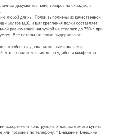
ичных документов, книг, товаров на складах, в
.
цию любой длины. Полки выполнены из качественной
мощи болтов м16, и шаг крепления полки составляет
ьной равномерной нагрузкой на стеллаж до 750кг, при
дуется. Все остальные полки выдерживают
е потребности: дополнительными полками,
ой, что позволит максимально удобно и комфортно
й ассортимент конструкций. У нас вы можете купить
 или позвонив по телефону. * Внимание: Внешние