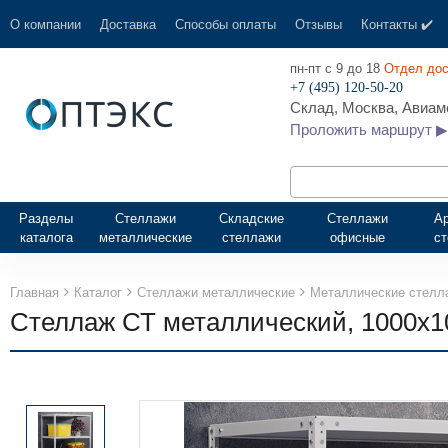
О компании
Доставка
Способы оплаты
Отзывы
Контакты ✔️
пн-пт с 9 до 18
Отдел дос
+7 (495) 120-50-20
Склад, Москва, Авиамо
Проложить маршрут ▶
Разделы
Стеллажи
Складские
Стеллажи
А
каталога
металлические
стеллажи
офисные
с
Главная
Каталог
Стеллажи металлические
Металлические стелл
Стеллаж СТ металлический, 1000х1