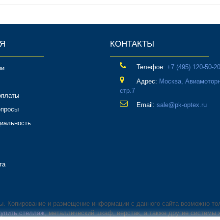
Я
КОНТАКТЫ
Телефон:
‎+7 (495) 120-50-2
ии
Адрес:
Москва, Авиамоторн
стр.7
оплаты
Email:
sale@pk-optex.ru
опросы
иальность
та
ны. Копирование и размещение информации с данного сайта возможно то
купить стеллаж
, металлический шкаф, верстак, а также другие системы 