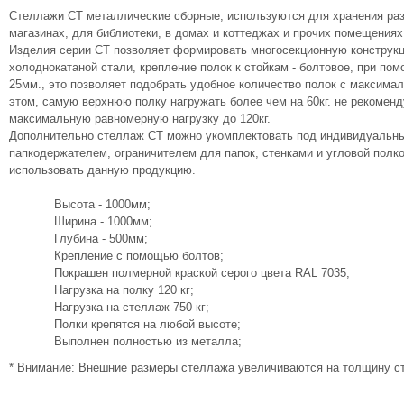
Стеллажи СТ металлические сборные, используются для хранения разл
магазинах, для библиотеки, в домах и коттеджах и прочих помещениях
Изделия серии СТ позволяет формировать многосекционную конструк
холоднокатаной стали, крепление полок к стойкам - болтовое, при по
25мм., это позволяет подобрать удобное количество полок с максимал
этом, самую верхнюю полку нагружать более чем на 60кг. не рекомен
максимальную равномерную нагрузку до 120кг.
Дополнительно стеллаж СТ можно укомплектовать под индивидуальны
папкодержателем, ограничителем для папок, стенками и угловой полк
использовать данную продукцию.
Высота - 1000мм;
Ширина - 1000мм;
Глубина - 500мм;
Крепление с помощью болтов;
Покрашен полмерной краской серого цвета RAL 7035;
Нагрузка на полку 120 кг;
Нагрузка на стеллаж 750 кг;
Полки крепятся на любой высоте;
Выполнен полностью из металла;
* Внимание: Внешние размеры стеллажа увеличиваются на толщину ст