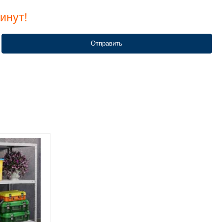
инут!