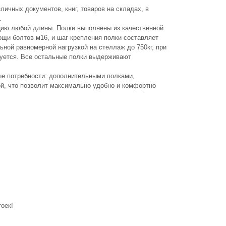
ичных документов, книг, товаров на складах, в
.
цию любой длины. Полки выполнены из качественной
мощи болтов м16, и шаг крепления полки составляет
ьной равномерной нагрузкой на стеллаж до 750кг, при
дуется. Все остальные полки выдерживают
е потребности: дополнительными полками,
ой, что позволит максимально удобно и комфортно
оек!