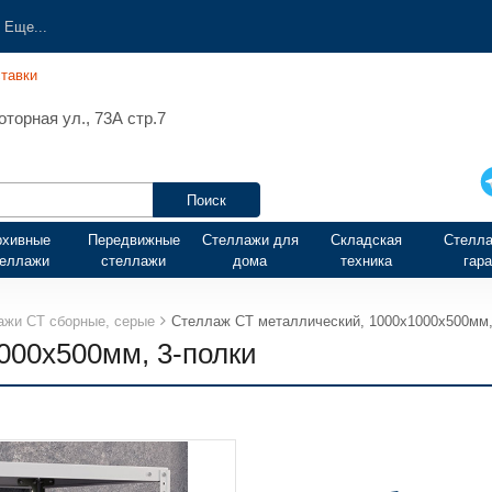
Еще...
тавки
торная ул., 73А стр.7
рхивные
Передвижные
Стеллажи для
Складская
Стелла
теллажи
стеллажи
дома
техника
гар
ажи СТ сборные, серые
Стеллаж СТ металлический, 1000х1000х500мм,
000х500мм, 3-полки