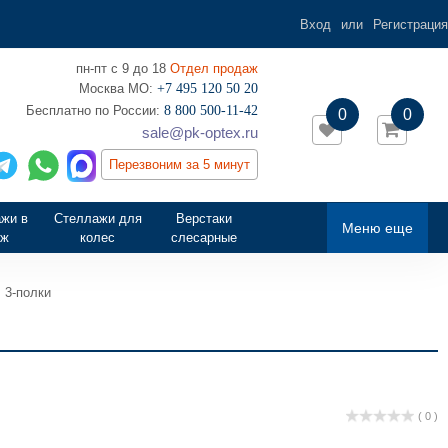
Вход
или
Регистрация
пн-пт с 9 до 18
Отдел продаж
Москва МО:
+7 495 120 50 20
‎Бесплатно по России:
8 800 500-11-42
0
0
sale@pk-optex.ru
Перезвоним за 5 минут
жи в
Стеллажи для
Верстаки
Меню еще
аж
колес
слесарные
 3-полки
( 0 )