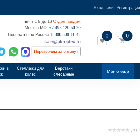
Вход
или
Регистрация
пн-пт с 9 до 18
Отдел продаж
Москва МО:
+7 495 120 50 20
‎Бесплатно по России:
8 800 500-11-42
0
0
sale@pk-optex.ru
Перезвоним за 5 минут
жи в
Стеллажи для
Верстаки
Меню еще
аж
колес
слесарные
( 0 )