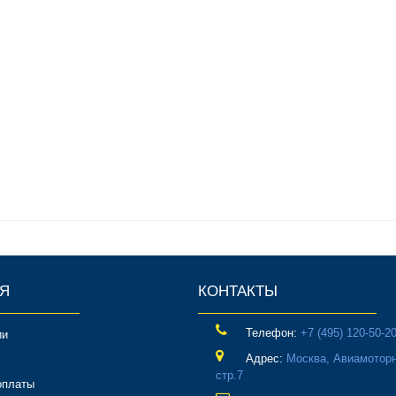
Я
КОНТАКТЫ
Телефон:
‎+7 (495) 120-50-2
ии
Адрес:
Москва, Авиамоторн
стр.7
оплаты