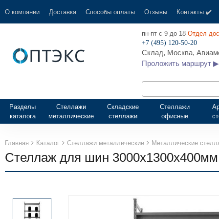
О компании
Доставка
Способы оплаты
Отзывы
Контакты ✔️
пн-пт с 9 до 18
Отдел дос
+7 (495) 120-50-20
Склад, Москва, Авиамо
Проложить маршрут ▶
Разделы
Стеллажи
Складские
Стеллажи
А
каталога
металлические
стеллажи
офисные
с
Главная
Каталог
Стеллажи металлические
Металлические стелл
Стеллаж для шин 3000х1300х400мм,