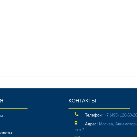
Я
КОНТАКТЫ
Телефон:
‎+7 (495) 120-50-2
ии
Адрес:
Москва, Авиамоторн
стр.7
оплаты