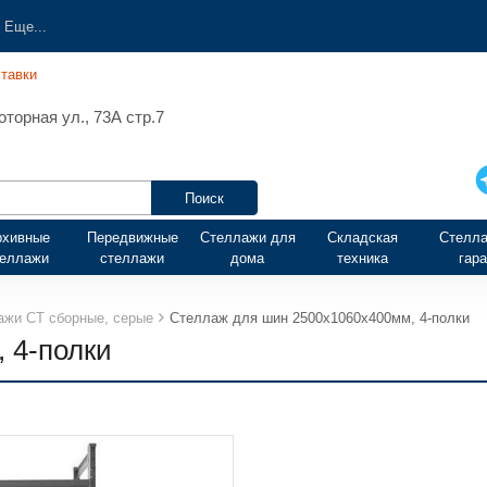
Еще...
тавки
торная ул., 73А стр.7
рхивные
Передвижные
Стеллажи для
Складская
Стелла
теллажи
стеллажи
дома
техника
гар
ажи СТ сборные, серые
Стеллаж для шин 2500х1060х400мм, 4-полки
 4-полки