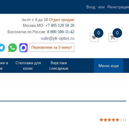
Вход
или
Регистрация
пн-пт с 9 до 18
Отдел продаж
Москва МО:
+7 495 120 50 20
‎Бесплатно по России:
8 800 500-11-42
0
0
sale@pk-optex.ru
Перезвоним за 5 минут
жи в
Стеллажи для
Верстаки
Меню еще
аж
колес
слесарные
( 1 )