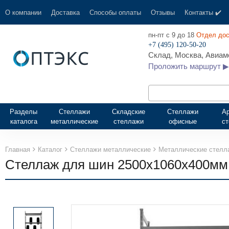
О компании
Доставка
Способы оплаты
Отзывы
Контакты ✔️
пн-пт с 9 до 18
Отдел дос
+7 (495) 120-50-20
Склад, Москва, Авиамо
Проложить маршрут ▶
Разделы
Стеллажи
Складские
Стеллажи
А
каталога
металлические
стеллажи
офисные
с
Главная
Каталог
Стеллажи металлические
Металлические стелл
Стеллаж для шин 2500х1060х400мм,