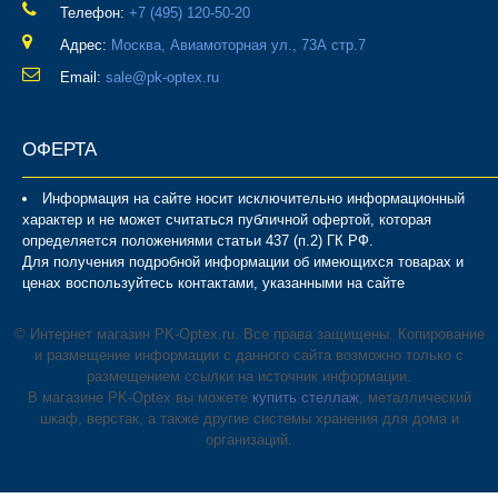
Телефон:
‎+7 (495) 120-50-20
Адрес:
Москва, Авиамоторная ул., 73А стр.7
Email:
sale@pk-optex.ru
ОФЕРТА
Информация на сайте носит исключительно информационный
характер и не может считаться публичной офертой, которая
определяется положениями статьи 437 (п.2) ГК РФ.
Для получения подробной информации об имеющихся товарах и
ценах воспользуйтесь контактами, указанными на сайте
© Интернет магазин PK-Optex.ru. Все права защищены. Копирование
и размещение информации с данного сайта возможно только с
размещением ссылки на источник информации.
В магазине PK-Optex вы можете
купить стеллаж
, металлический
шкаф, верстак, а также другие системы хранения для дома и
организаций.