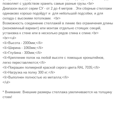
позволяет с удобством хранить самые разные грузы.<br>
Диапазон высот серии СУ - от 2 до 4 метров . Эти сборные стеллажи
одинаково хорошо подойдут и для небольшой подсобки, и для
склада с высокими потолками. <br>
Возможность соединение стеллажей в линию без ограничения длины
(экономичный вариант) или монтаж отдельно стоящих секций,
установка к стене или в несколько рядов спина к спине.<br>
<br><ul>
<li>Высота - 2000мм;</li>
<li>Ширина - 1060мм;</li>
<li>Глубина - 300мм;</li>
<li>Крепление полок на любой высоте с помощью кронштейнов,
легко переставляются;</li>
<li>Покрашен полмерной краской серого цвета RAL 7035;</li>
<li>Нагрузка на полку 300 кг;</li>
<li>Выполнен полностью из металла;</li>
</ul>
* Внимание: Внешние размеры стеллажа увеличиваются на толщину
стоек!