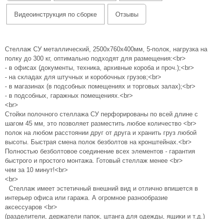
Видеоинструкция по сборке
Отзывы
Стеллаж СУ металлический, 2500х760х400мм, 5-полок, нагрузка на
полку до 300 кг, оптимально подходят для размещения:<br>
- в офисах (документы, техника, архивные короба и проч.);<br>
- на складах для штучных и коробочных грузов;<br>
- в магазинах (в подсобных помещениях и торговых залах);<br>
- в подсобных, гаражных помещениях.<br>
<br>
Стойки полочного стеллажа СУ перфорированы по всей длине с
шагом 45 мм, это позволяет разместить любое количество <br>
полок на любом расстоянии друг от друга и хранить груз любой
высоты. Быстрая смена полок безболтов на кронштейнах.<br>
Полностью безболтовое соединение всех элементов - гарантия
быстрого и простого монтажа. Готовый стеллаж менее <br>
чем за 10 минут!<br>
<br>
Стеллаж имеет эстетичный внешний вид и отлично впишется в
интерьер офиса или гаража. А огромное разнообразие
аксессуаров <br>
(разделители, держатели папок, штанга для одежды, ящики и т.д.)