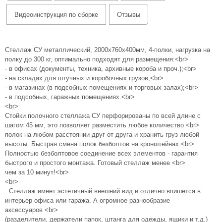
Видеоинструкция по сборке
Отзывы
Стеллаж СУ металлический, 2000х760х400мм, 4-полки, нагрузка на
полку до 300 кг, оптимально подходят для размещения:<br>
- в офисах (документы, техника, архивные короба и проч.);<br>
- на складах для штучных и коробочных грузов;<br>
- в магазинах (в подсобных помещениях и торговых залах);<br>
- в подсобных, гаражных помещениях.<br>
<br>
Стойки полочного стеллажа СУ перфорированы по всей длине с
шагом 45 мм, это позволяет разместить любое количество <br>
полок на любом расстоянии друг от друга и хранить груз любой
высоты. Быстрая смена полок безболтов на кронштейнах.<br>
Полностью безболтовое соединение всех элементов - гарантия
быстрого и простого монтажа. Готовый стеллаж менее <br>
чем за 10 минут!<br>
<br>
Стеллаж имеет эстетичный внешний вид и отлично впишется в
интерьер офиса или гаража. А огромное разнообразие
аксессуаров <br>
(разделители, держатели папок, штанга для одежды, ящики и т.д.)