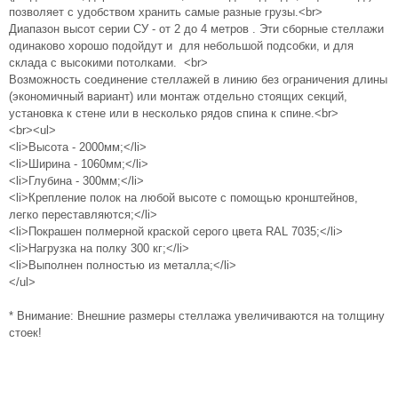
позволяет с удобством хранить самые разные грузы.<br>
Диапазон высот серии СУ - от 2 до 4 метров . Эти сборные стеллажи
одинаково хорошо подойдут и для небольшой подсобки, и для
склада с высокими потолками. <br>
Возможность соединение стеллажей в линию без ограничения длины
(экономичный вариант) или монтаж отдельно стоящих секций,
установка к стене или в несколько рядов спина к спине.<br>
<br><ul>
<li>Высота - 2000мм;</li>
<li>Ширина - 1060мм;</li>
<li>Глубина - 300мм;</li>
<li>Крепление полок на любой высоте с помощью кронштейнов,
легко переставляются;</li>
<li>Покрашен полмерной краской серого цвета RAL 7035;</li>
<li>Нагрузка на полку 300 кг;</li>
<li>Выполнен полностью из металла;</li>
</ul>
* Внимание: Внешние размеры стеллажа увеличиваются на толщину
стоек!