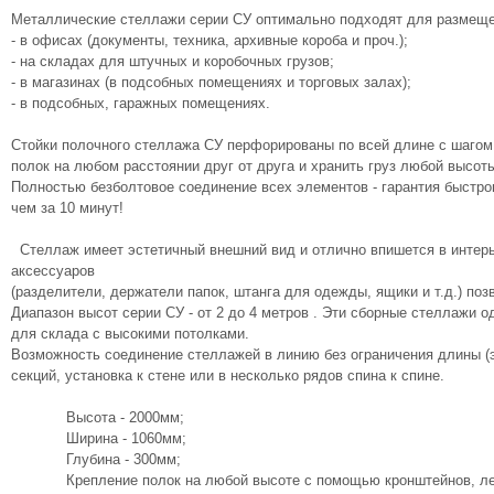
Металлические стеллажи серии СУ оптимально подходят для размеще
- в офисах (документы, техника, архивные короба и проч.);
- на складах для штучных и коробочных грузов;
- в магазинах (в подсобных помещениях и торговых залах);
- в подсобных, гаражных помещениях.
Стойки полочного стеллажа СУ перфорированы по всей длине с шагом
полок на любом расстоянии друг от друга и хранить груз любой высот
Полностью безболтовое соединение всех элементов - гарантия быстро
чем за 10 минут!
Стеллаж имеет эстетичный внешний вид и отлично впишется в интерь
аксессуаров
(разделители, держатели папок, штанга для одежды, ящики и т.д.) по
Диапазон высот серии СУ - от 2 до 4 метров . Эти сборные стеллажи 
для склада с высокими потолками.
Возможность соединение стеллажей в линию без ограничения длины (
секций, установка к стене или в несколько рядов спина к спине.
Высота - 2000мм;
Ширина - 1060мм;
Глубина - 300мм;
Крепление полок на любой высоте с помощью кронштейнов, ле