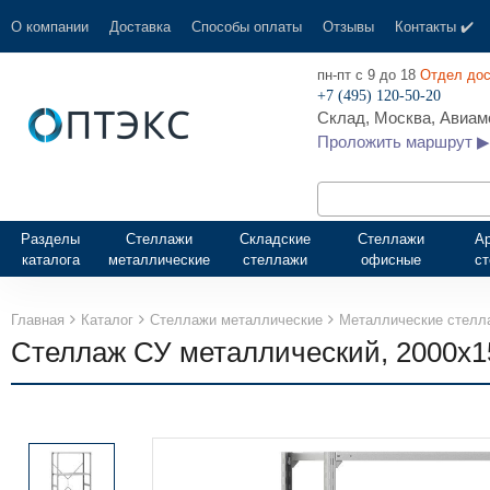
О компании
Доставка
Способы оплаты
Отзывы
Контакты ✔️
пн-пт с 9 до 18
Отдел дос
+7 (495) 120-50-20
Склад, Москва, Авиамо
Проложить маршрут ▶
Разделы
Стеллажи
Складские
Стеллажи
А
каталога
металлические
стеллажи
офисные
с
Главная
Каталог
Стеллажи металлические
Металлические стелл
Стеллаж СУ металлический, 2000х156