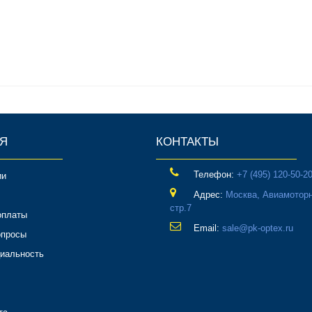
Я
КОНТАКТЫ
Телефон:
‎+7 (495) 120-50-2
ии
Адрес:
Москва, Авиамоторн
стр.7
оплаты
Email:
sale@pk-optex.ru
опросы
иальность