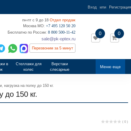
Вход
или
Регистрация
пн-пт с 9 до 18
Отдел продаж
Москва МО:
+7 495 120 50 20
‎Бесплатно по России:
8 800 500-11-42
0
0
sale@pk-optex.ru
Перезвоним за 5 минут
жи в
Стеллажи для
Верстаки
Меню еще
аж
колес
слесарные
 нагрузка на полку до 150 кг.
 до 150 кг.
( 0 )