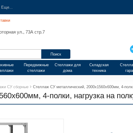
Еще...
тавки
торная ул., 73А стр.7
рхивные
Передвижные
Стеллажи для
Складская
Стелла
теллажи
стеллажи
дома
техника
гар
ажи СУ сборные
Стеллаж СУ металлический, 2000х1560х600мм, 4-полки,
0х600мм, 4-полки, нагрузка на полку