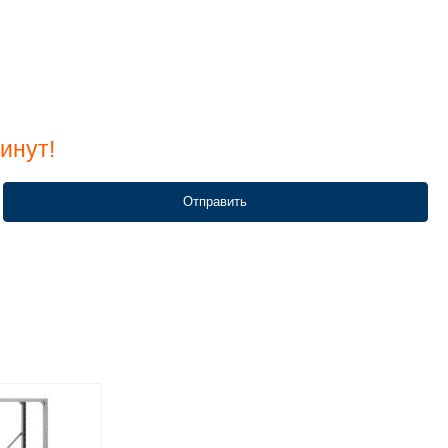
инут!