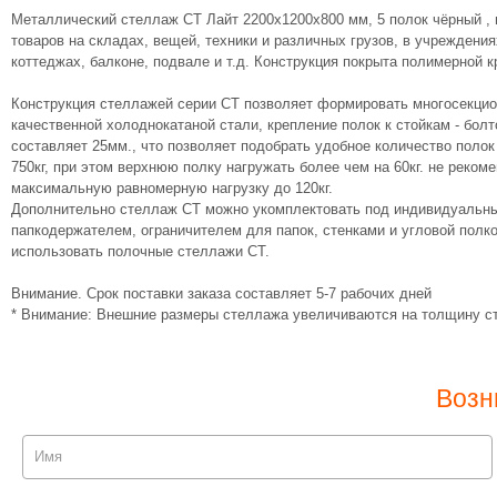
Металлический стеллаж СТ Лайт 2200х1200х800 мм, 5 полок чёрный , 
товаров на складах, вещей, техники и различных грузов, в учреждения
коттеджах, балконе, подвале и т.д. Конструкция покрыта полимерной к
Конструкция стеллажей серии СТ позволяет формировать многосекци
качественной холоднокатаной стали, крепление полок к стойкам - бол
составляет 25мм., что позволяет подобрать удобное количество поло
750кг, при этом верхнюю полку нагружать более чем на 60кг. не реко
максимальную равномерную нагрузку до 120кг.
Дополнительно стеллаж СТ можно укомплектовать под индивидуальны
папкодержателем, ограничителем для папок, стенками и угловой полк
использовать полочные стеллажи СТ.
Внимание. Срок поставки заказа составляет 5-7 рабочих дней
* Внимание: Внешние размеры стеллажа увеличиваются на толщину ст
Возн