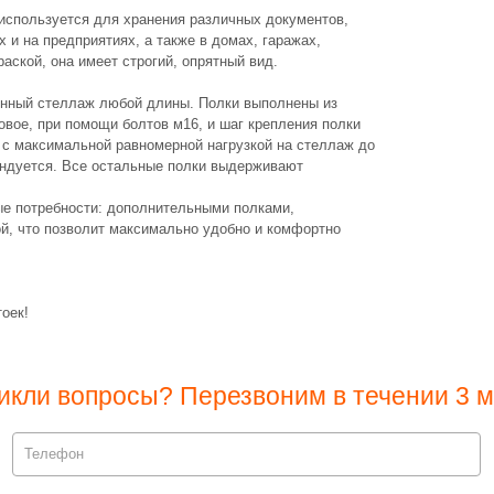
используется для хранения различных документов,
х и на предприятиях, а также в домах, гаражах,
раской, она имеет строгий, опрятный вид.
онный стеллаж любой длины. Полки выполнены из
товое, при помощи болтов м16, и шаг крепления полки
к с максимальной равномерной нагрузкой на стеллаж до
мендуется. Все остальные полки выдерживают
е потребности: дополнительными полками,
ой, что позволит максимально удобно и комфортно
оек!
икли вопросы? Перезвоним в течении 3 м