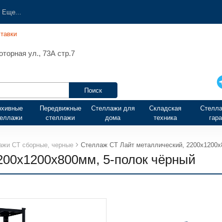
Еще...
тавки
торная ул., 73А стр.7
рхивные
Передвижные
Стеллажи для
Складская
Стелла
теллажи
стеллажи
дома
техника
гар
ажи СТ сборные, черные
Стеллаж СТ Лайт металлический, 2200х1200х
200х1200х800мм, 5-полок чёрный