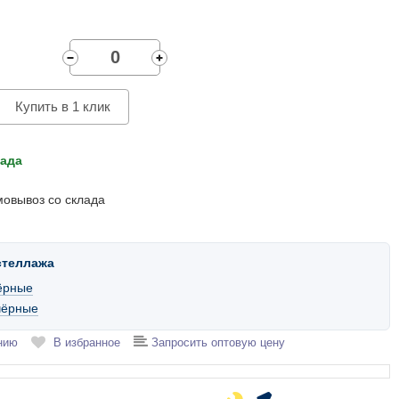
Купить в 1 клик
лада
мовывоз со склада
стеллажа
ёрные
чёрные
нию
В избранное
Запросить оптовую цену