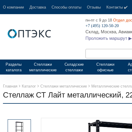
О компании
Доставка
Способы оплаты
Отзывы
Контакты ✔️
пн-пт с 9 до 18
Отдел дос
+7 (495) 120-50-20
Склад, Москва, Авиамо
Проложить маршрут ▶
Разделы
Стеллажи
Складские
Стеллажи
А
каталога
металлические
стеллажи
офисные
с
Главная
Каталог
Стеллажи металлические
Металлические стелл
Стеллаж СТ Лайт металлический, 2