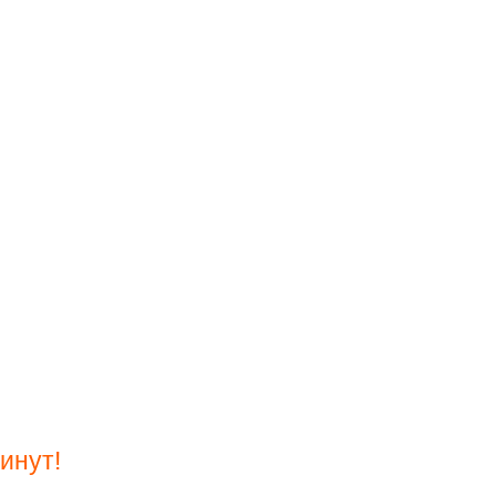
инут!