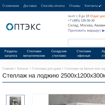
О компании
Доставка
Способы оплаты
Отзывы
Контакты ✔️
пн-пт с 9 до 18
Отдел дос
+7 (495) 120-50-20
Склад, Москва, Авиамо
Проложить маршрут ▶
Разделы
Стеллажи
Складские
Стеллажи
А
каталога
металлические
стеллажи
офисные
с
Главная
Каталог
Стеллажи для дома
Стеллажи на балкон или л
Стеллаж на лоджию 2500х1200х300м