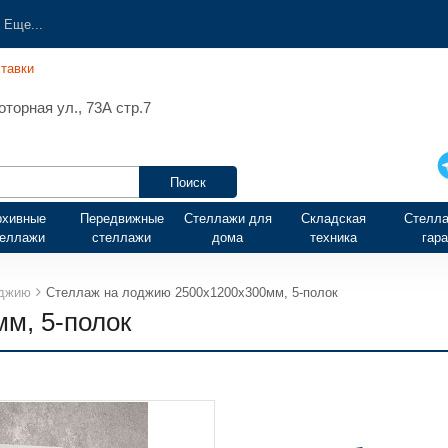
Еще...
тавки
торная ул., 73А стр.7
рхивные
Передвижные
Стеллажи для
Складская
Стелла
теллажи
стеллажи
дома
техника
гар
оджию
Стеллаж на лоджию 2500х1200х300мм, 5-полок
м, 5-полок