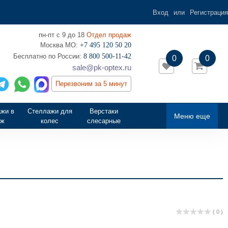
Вход
или
Регистрация
пн-пт с 9 до 18
Отдел продаж
Москва МО:
+7 495 120 50 20
‎Бесплатно по России:
8 800 500-11-42
0
0
sale@pk-optex.ru
Перезвоним за 5 минут
жи в
Стеллажи для
Верстаки
Меню еще
аж
колес
слесарные
( 0 )