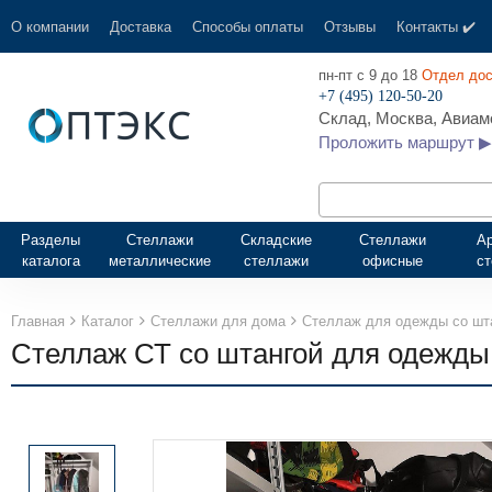
О компании
Доставка
Способы оплаты
Отзывы
Контакты ✔️
пн-пт с 9 до 18
Отдел дос
+7 (495) 120-50-20
Склад, Москва, Авиамо
Проложить маршрут ▶
Разделы
Стеллажи
Складские
Стеллажи
А
каталога
металлические
стеллажи
офисные
с
Главная
Каталог
Стеллажи для дома
Стеллаж для одежды со шт
Стеллаж СТ со штангой для одежды