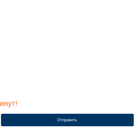
инут!