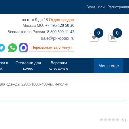
Вход
или
Регистрация
пн-пт с 9 до 18
Отдел продаж
Москва МО:
+7 495 120 50 20
‎Бесплатно по России:
8 800 500-11-42
0
0
sale@pk-optex.ru
Перезвоним за 5 минут
жи в
Стеллажи для
Верстаки
Меню еще
аж
колес
слесарные
для одежды 2200х1000х400мм, 4-полки
( 0 )