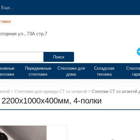
Еще...
тавки
торная ул., 73А стр.7
рхивные
Передвижные
Стеллажи для
Складская
Стелла
теллажи
стеллажи
дома
техника
гар
ангой
Стеллажи для одежды СТ со штангой
Стеллаж СТ со штангой 
 2200х1000х400мм, 4-полки