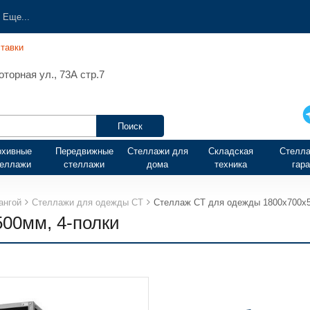
Еще...
тавки
торная ул., 73А стр.7
рхивные
Передвижные
Стеллажи для
Складская
Стелла
теллажи
стеллажи
дома
техника
гар
ангой
Стеллажи для одежды СТ
Стеллаж СТ для одежды 1800х700х5
00мм, 4-полки