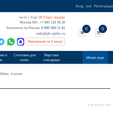
Вход
или
Регистрация
пн-пт с 9 до 18
Отдел продаж
Москва МО:
+7 495 120 50 20
‎Бесплатно по России:
8 800 500-11-42
0
0
sale@pk-optex.ru
Перезвоним за 5 минут
жи в
Стеллажи для
Верстаки
Меню еще
аж
колес
слесарные
00мм, 4-полки
( 0 )