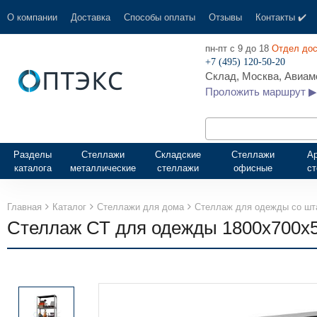
О компании
Доставка
Способы оплаты
Отзывы
Контакты ✔️
пн-пт с 9 до 18
Отдел дос
+7 (495) 120-50-20
Склад, Москва, Авиамо
Проложить маршрут ▶
Разделы
Стеллажи
Складские
Стеллажи
А
каталога
металлические
стеллажи
офисные
с
Главная
Каталог
Стеллажи для дома
Стеллаж для одежды со шт
Стеллаж СТ для одежды 1800х700х5