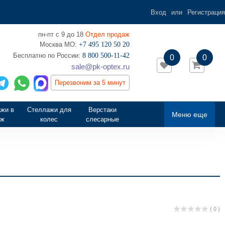
Вход
или
Регистрация
пн-пт с 9 до 18
Отдел продаж
Москва МО:
+7 495 120 50 20
‎Бесплатно по России:
8 800 500-11-42
0
0
sale@pk-optex.ru
Перезвоним за 5 минут
жи в
Стеллажи для
Верстаки
Меню еще
аж
колес
слесарные
( 0 )