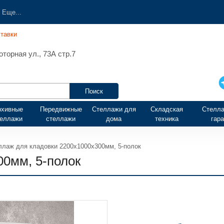
Еще...
тавки
торная ул., 73А стр.7
рхивные
Передвижные
Стеллажи для
Складская
Стелла
теллажи
стеллажи
дома
техника
гар
ллаж для кладовки 2200х1000х300мм, 5-полок
00мм, 5-полок