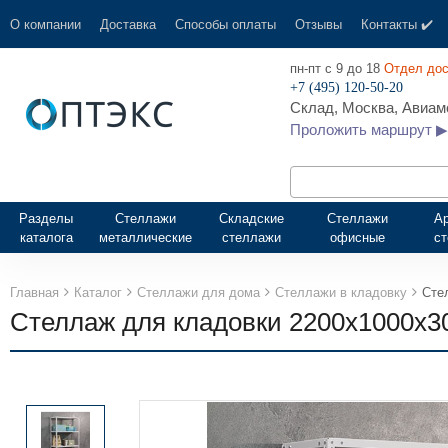
О компании
Доставка
Способы оплаты
Отзывы
Контакты ✔️
пн-пт с 9 до 18
Отдел дос
+7 (495) 120-50-20
Склад, Москва, Авиамо
Проложить маршрут ▶
Разделы
Стеллажи
Складские
Стеллажи
А
каталога
металлические
стеллажи
офисные
с
Главная
Каталог
Стеллажи для дома
Стеллажи в кладовку
Сте
Стеллаж для кладовки 2200х1000х3