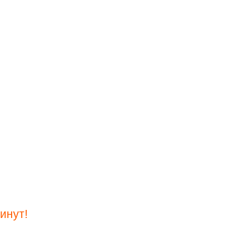
инут!