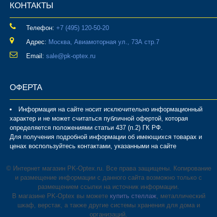
КОНТАКТЫ
Телефон:
‎+7 (495) 120-50-20
Адрес:
Москва, Авиамоторная ул., 73А стр.7
Email:
sale@pk-optex.ru
ОФЕРТА
Информация на сайте носит исключительно информационный
характер и не может считаться публичной офертой, которая
определяется положениями статьи 437 (п.2) ГК РФ.
Для получения подробной информации об имеющихся товарах и
ценах воспользуйтесь контактами, указанными на сайте
© Интернет магазин PK-Optex.ru. Все права защищены. Копирование
и размещение информации с данного сайта возможно только с
размещением ссылки на источник информации.
В магазине PK-Optex вы можете
купить стеллаж
, металлический
шкаф, верстак, а также другие системы хранения для дома и
организаций.