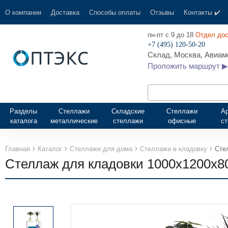
О компании
Доставка
Способы оплаты
Отзывы
Контакты ✔️
пн-пт с 9 до 18
Отдел дос
+7 (495) 120-50-20
Склад, Москва, Авиамо
Проложить маршрут ▶
Разделы
Стеллажи
Складские
Стеллажи
А
каталога
металлические
стеллажи
офисные
с
Главная
Каталог
Стеллажи для дома
Стеллажи в кладовку
Сте
Стеллаж для кладовки 1000х1200х8