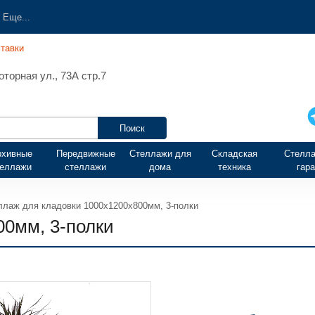
Еще...
тавки
торная ул., 73А стр.7
рхивные
Передвижные
Стеллажи для
Складская
Стелла
теллажи
стеллажи
дома
техника
гар
ллаж для кладовки 1000х1200х800мм, 3-полки
00мм, 3-полки