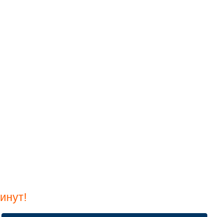
инут!