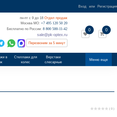
Вход
или
Регистрация
пн-пт с 9 до 18
Отдел продаж
Москва МО:
+7 495 120 50 20
‎Бесплатно по России:
8 800 500-11-42
0
0
sale@pk-optex.ru
Перезвоним за 5 минут
жи в
Стеллажи для
Верстаки
Меню еще
аж
колес
слесарные
( 0 )