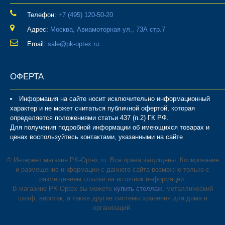
Телефон:
‎+7 (495) 120-50-20
Адрес:
Москва, Авиамоторная ул., 73А стр.7
Email:
sale@pk-optex.ru
ОФЕРТА
Информация на сайте носит исключительно информационный
характер и не может считаться публичной офертой, которая
определяется положениями статьи 437 (п.2) ГК РФ.
Для получения подробной информации об имеющихся товарах и
ценах воспользуйтесь контактами, указанными на сайте
© Интернет магазин PK-Optex.ru. Все права защищены. Копирование
и размещение информации с данного сайта возможно только с
размещением ссылки на источник информации.
В магазине PK-Optex вы можете
купить стеллаж
, металлический
шкаф, верстак, а также другие системы хранения для дома и
организаций.